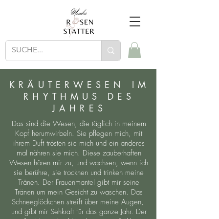
KRÄUTERWESEN IM
RHYTHMUS DES
JAHRES
Das sind die Wesen, die täglich in meinem
Kopf herumwirbeln. Sie pflegen mich, mit
ihrem Duft trösten sie mich und ein anderes
mal nähren sie mich. Diese zauberhaften
Wesen hören mir zu, und wachsen, wenn ich
sie berühre, sie trocknen und trinken meine
Tränen. Der Frauenmantel gibt mir seine
Tränen um mein Gesicht zu waschen. Das
Schneeglöckchen streift über meine Augen,
und gibt mir Sehkraft für das ganze Jahr. Der