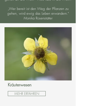
„Wer bereit ist den Weg der Pflanzen zu
gehen, wird ewig das Leben erwandern.“
Monika Rosenstatter
Kräuterwesen
MEHR ERFAHREN