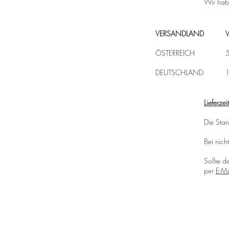
Wir hab
VERSANDLAND
ÖSTERREICH
5
DEUTSCHLAND
1
Lieferzeit
Die Stan
Bei nich
Sollte d
per
E-Ma