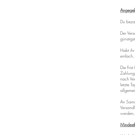
Angegeb
Du bezah
Der Ver
günstigs
Habt ihr
einfach,
Die Fris
Zahlungs
nach Ver
letzte T
allgemei
An Samst
Versandl
werden, 
Mindestb