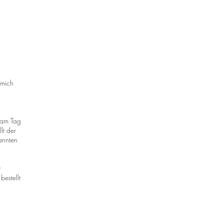
 mich
 am Tag
lt der
kannten
r
bestellt