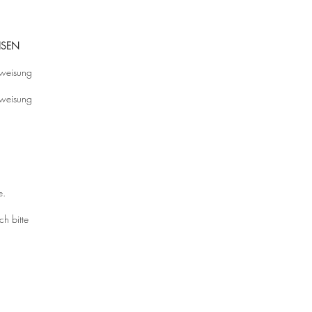
ISEN
rweisung
rweisung
e.
ch bitte