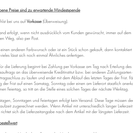
ene Preise sind zu erwartende Mindestspende
lst bei uns auf
Vorkasse
(Überweisung).
sand erfolgt, wenn nicht ausdrücklich vom Kunden gewünscht, immer auf dem
ten Weg, also per Post.
 einen anderen Farbwunsch oder ist ein Stück schon gekauft, dann kontaktiert
 vieles lässt sich noch einmal Ähnliches anfertigen.
t für die Lieferung beginnt bei Zahlung per Vorkasse am Tag nach Erteilung des
auftrags an das überweisende Kreditinstitut bzw. bei anderen Zahlungsarten
tragsschluss zu laufen und endet mit dem Ablauf des letzten Tages der Frist. Fäl
ag der Frist auf einen Samstag, Sonntag oder einen am Lieferort staatlich aner
nen Feiertag, so tritt an die Stelle eines solchen Tages der nächste Werktag.
agen, Sonntagen und Feiertagen erfolgt kein Versand. Diese Tage müssen de
aufzeit zugerechnet werden. Wenn Artikel mit unterschiedlich langer Lieferzeit 
richtet sich die Lieferzeitangabe nach dem Artikel mit der längsten Lieferzeit.
estellwert