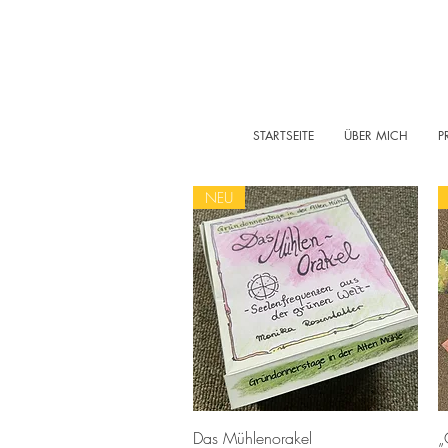
STARTSEITE
ÜBER MICH
P
NEU
Schnellansicht
Das Mühlenorakel
„