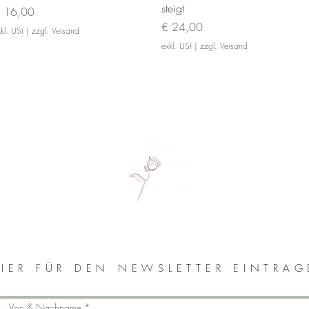
steigt
reis
 16,00
Preis
€ 24,00
kl. USt
|
zzgl. Versand
exkl. USt
|
zzgl. Versand
MONIKA ROSENSTATTER
IER FÜR DEN NEWSLETTER EINTRA