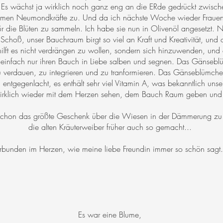
 Es wächst ja wirklich noch ganz eng an die ERde gedrückt zwisc
ilsamen Neumondkräfte zu. Und da ich nächste Woche wieder Frauen
 die Blüten zu sammeln. Ich habe sie nun in Olivenöl angesetzt. 
choß, unser Bauchraum birgt so viel an Kraft und Kreativität, und o
 hilft es nicht verdrängen zu wollen, sondern sich hinzuwenden, und
ie einfach nur ihren Bauch in Liebe salben und segnen. Das Gänseb
zu verdauen, zu integrieren und zu tranformieren. Das Gänseblümche
 entgegenlacht, es enthält sehr viel Vitamin A, was bekanntlich unsere
ir wirklich wieder mit dem Herzen sehen, dem Bauch Raum geben und
 schon das größte Geschenk über die Wiesen in der Dämmerung zu str
die alten Kräuterweiber früher auch so gemacht...
rbunden im Herzen, wie meine liebe Freundin immer so schön sagt.
Es war eine Blume,