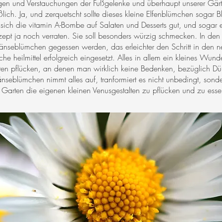
gen und Verstauchungen der Fußgelenke und überhaupt unserer Gärtn
ch. Ja, und zerquetscht sollte dieses kleine Elfenblümchen sogar 
t sich die vitamin A-Bombe auf Salaten und Desserts gut, und soga
zept ja noch verraten. Sie soll besonders würzig schmecken. In den 
nseblümchen gegessen werden, das erleichter den Schritt in den n
 heilmittel erfolgreich eingesetzt. Alles in allem ein kleines Wunde
en pflücken, an denen man wirklich keine Bedenken, bezüglich D
nseblümchen nimmt alles auf, tranformiert es nicht unbedingt, sonder
 Garten die eigenen kleinen Venusgestalten zu pflücken und zu esse