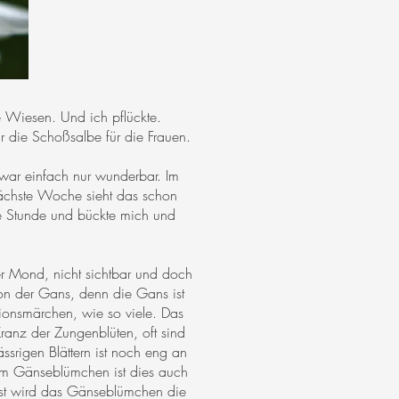
 Wiesen. Und ich pflückte.
 die Schoßsalbe für die Frauen.
war einfach nur wunderbar. Im
nächste Woche sieht das schon
e Stunde und bückte mich und
r Mond, nicht sichtbar und doch
on der Gans, denn die Gans ist
ionsmärchen, wie so viele. Das
anz der Zungenblüten, oft sind
ässrigen Blättern ist noch eng an
eim Gänseblümchen ist dies auch
onst wird das Gänseblümchen die