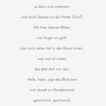
so klein und unerkannt,
und doch übersät sie der Mutter Schoß.
Mit ihren kleinen Blüten,
wie Augen so groß.
Lass mich sehen tief in den Raum hinein,
was war ist vorbei,
das Jetzt darf nun sein.
Heile, heile, sagt das Blümchen
und säuselt im Mondenwind,
geschwind, geschwind,