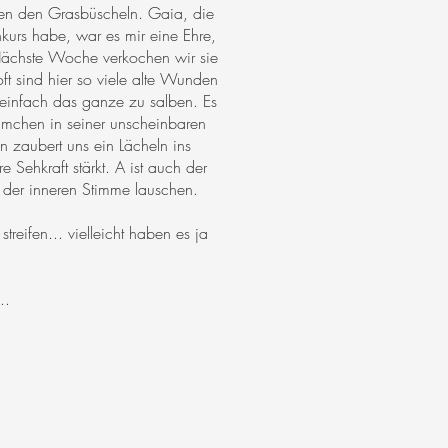
hen den Grasbüscheln. Gaia, die
kurs habe, war es mir eine Ehre,
Nächste Woche verkochen wir sie
ft sind hier so viele alte Wunden
 einfach das ganze zu salben. Es
lümchen in seiner unscheinbaren
n zaubert uns ein Lächeln ins
 Sehkraft stärkt. A ist auch der
 der inneren Stimme lauschen.
eifen... vielleicht haben es ja
..