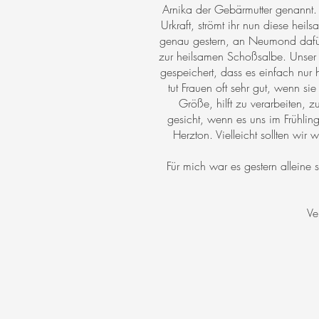
Arnika der Gebärmutter genannt.
Urkraft, strömt ihr nun diese he
genau gestern, an Neumond dafür
zur heilsamen Schoßsalbe. Unser S
gespeichert, dass es einfach nur
tut Frauen oft sehr gut, wenn s
Größe, hilft zu verarbeiten, 
gesicht, wenn es uns im Frühling
Herzton. Vielleicht sollten w
Für mich war es gestern alleine
Ve