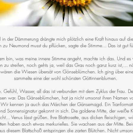
n der Dämmerung drängte mich plötzlich eine Kraft hinaus auf die
 Neumond musst du pflücken, sagte die Stimme... Das ist gut für
am bin, was meine innere Stimme angeht, machte ich das. Und es 
zu streifen, noch gehts ja, weil das Gras noch ganz kurz ist,... 
s wären die Wiesen übersät von Gönseblümchen. Ich ging über ein
sammelte eine der wohl schönsten Göttinnenblumen.
Gefühl, Wasser, all das ist verbunden mit dem Zyklus der Frau. De
fassen war. Das Gänseblümchen, hat ja nicht umsonst ihren Namen v
in. Wir kennen ja auch das Märchen der Gänsemagd. Ein Tranformat
d Sonnensignatur gekonnt in sich. Die goldene Mitte, der weiße Kr
... Venus lässt grüßen. Ihre Blattrosette, aus dicken fleischigen, w
tten haben auch etwas merkurielles. Sie wachsen aus der Mitte. B
aus diesem Blattschoß entspringen die zarten Blütchen. Nicht ums