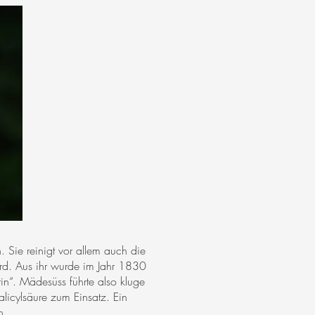
 Sie reinigt vor allem auch die
rd. Aus ihr wurde im Jahr 1830
in“. Mädesüss führte also kluge
alicylsäure zum Einsatz. Ein
n.