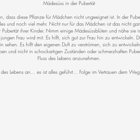
Mädesüss in der Pubertät
n, dass diese Pflanze für Mädchen nicht ungeeignet ist. In der Pubert
es und noch viel mehr. Nicht nur für das Mädchen ist das nicht gan
der Pubertät ihrer Kinder. Nimm einige Mädesüssblüten und nähe sie i
gen Frau wird mit. Es hilft, sich gut zur Frau hin zu entwickeln. D
sehen. Es hilft den eigenen Duft zu verströmen, sich zu entwicke
ben und nicht in schockartigen Zuständen oder schmerzhaften Puber
Fluss des Lebens anzunehmen.
 des Lebens an… es ist alles geführt… Folge im Vertrauen dem W