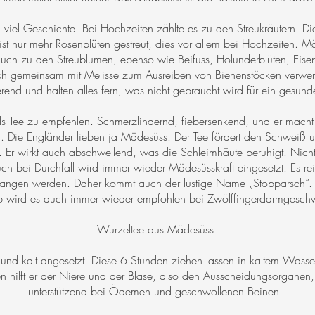
iel Geschichte. Bei Hochzeiten zählte es zu den Streukräutern. Dies
st nur mehr Rosenblüten gestreut, dies vor allem bei Hochzeiten. Mä
uch zu den Streublumen, ebenso wie Beifuss, Holunderblüten, Eisenk
 gemeinsam mit Melisse zum Ausreiben von Bienenstöcken verwend
ierend und halten alles fern, was nicht gebraucht wird für ein gesun
 als Tee zu empfehlen. Schmerzlindernd, fiebersenkend, und er mach
. Die Engländer lieben ja Mädesüss. Der Tee fördert den Schweiß un
r wirkt auch abschwellend, was die Schleimhäute beruhigt. Nicht z
ch bei Durchfall wird immer wieder Mädesüsskraft eingesetzt. Es r
hgangen werden. Daher kommt auch der lustige Name „Stopparsch“. 
b wird es auch immer wieder empfohlen bei Zwölffingerdarmgesc
Wurzeltee aus Mädesüss
nd kalt angesetzt. Diese 6 Stunden ziehen lassen in kaltem Wasse
hilft er der Niere und der Blase, also den Ausscheidungsorganen, 
unterstützend bei Ödemen und geschwollenen Beinen.