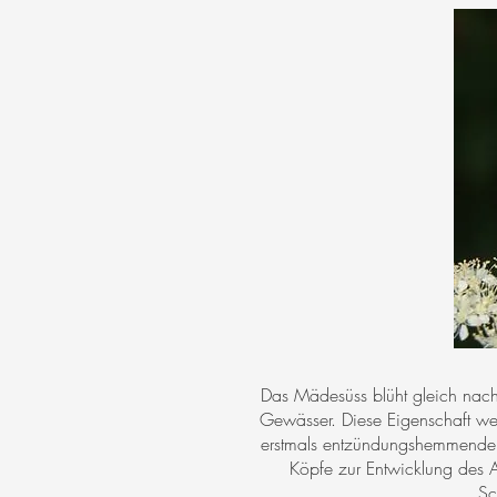
Das Mädesüss blüht gleich nach 
Gewässer. Diese Eigenschaft we
erstmals entzündungshemmende Sa
Köpfe zur Entwicklung des As
Sc