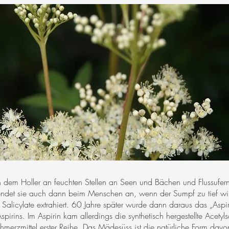
dem Holler an feuchten Stellen an Seen und Bächen und Flussufern.
ndet sie auch dann beim Menschen an, wenn der Sumpf zu tief wi
licylate extrahiert. 60 Jahre später wurde dann daraus das „Aspir
pirins. Im Aspirin kam allerdings die synthetisch hergestellte Acetyls
hmerzmittel erster Reihe. Das Mädesüss ist die natürliche Form davo