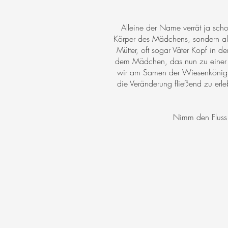
Alleine der Name verrät ja scho
Körper des Mädchens, sondern all
Mütter, oft sogar Väter Kopf in 
dem Mädchen, das nun zu einer jun
wir am Samen der Wiesenkönigin 
die Veränderung fließend zu erle
Nimm den Fluss