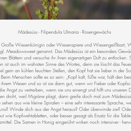
Mädesüss - Filipendula Ulmaria - Rosengewächs
 Große Wiesenkönigin oder Wiesenspiere und Wiesengeißbart, Wil
 engl. Meadowsweet genannt. Das Mädesüss ist ein besonders Gew
ihren Blättern und versuche ihr ihren eigenartigen Duft zu entlocken. S
hen ist auch im wahrsten Sinne des Wortes, denn sie löscht das Feuer
el gern an kühlen feuchten Stellen, den Kopf hat sie lieber in der 
. Beim Menschen sollte es so sein: „Kopf kalt, füße war, hält den b
in ihrem Wesen und so ist sie dann gut, wenn wir Fieber oder Kop
ft die Angst zu vertreiben, wenn sie uns einengt und hilft uns unseren
zen droht, weil Migräne plagt, dann greife doch mal zum Mädesüss!
ehen aus wie kleine Spiralen – eine sehr interessante Sprache, we
ns? Winde dich aus der Angst heraus? Oder überwinde sie? Oder 
wie Kopfwehtabletten, oder besser gesagt als Ersatz für die Tablet
mittel. Die Samen in Honig eingerührt wirken noch intensiver - her