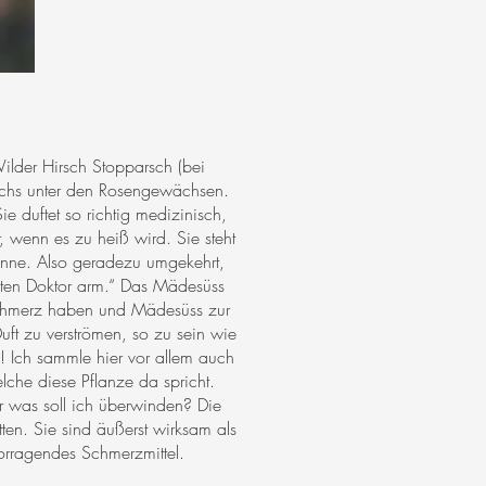
der Hirsch Stopparsch (bei
ächs unter den Rosengewächsen.
ie duftet so richtig medizinisch,
, wenn es zu heiß wird. Sie steht
Sonne. Also geradezu umgekehrt,
esten Doktor arm.“ Das Mädesüss
fschmerz haben und Mädesüss zur
 Duft zu verströmen, so zu sein wie
 Ich sammle hier vor allem auch
lche diese Pflanze da spricht.
was soll ich überwinden? Die
ten. Sie sind äußerst wirksam als
vorragendes Schmerzmittel.