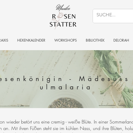
RAXIS
HEXENKALENDER
WORKSHOPS
BIBLIOTHEK
DELORAH
esenkönigin - Mädesüss 
ulmalaria
hon wieder betört uns eine cremig - weiße Blüte. In einer Sommerlands
an. Mit ihren Füßen steht sie im kühlen Nass, und ihre Blüten, ho