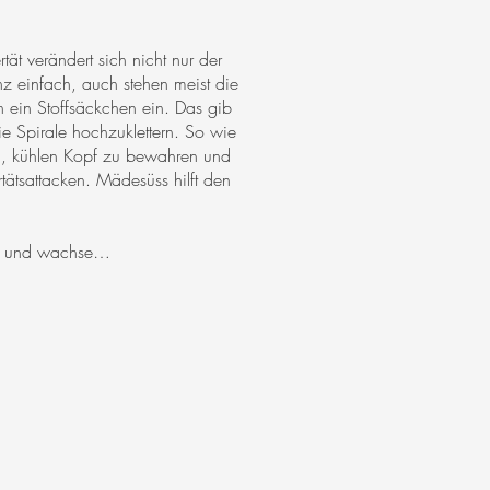
ät verändert sich nicht nur der
z einfach, auch stehen meist die
n ein Stoffsäckchen ein. Das gib
ie Spirale hochzuklettern. So wie
ln, kühlen Kopf zu bewahren und
tätsattacken. Mädesüss hilft den
eg und wachse…