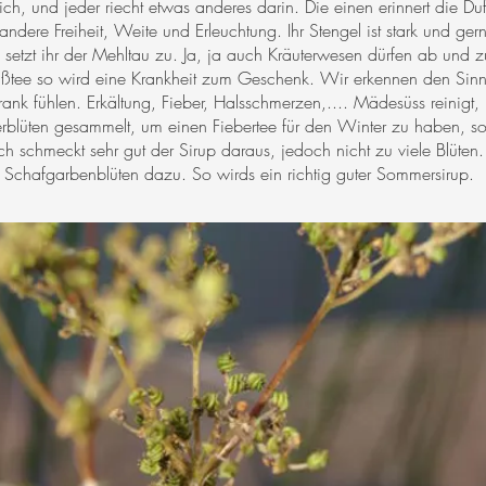
hlich, und jeder riecht etwas anderes darin. Die einen erinnert die 
ndere Freiheit, Weite und Erleuchtung. Ihr Stengel ist stark und gerne
u setzt ihr der Mehltau zu. Ja, ja auch Kräuterwesen dürfen ab und 
üßtee so wird eine Krankheit zum Geschenk. Wir erkennen den Sinn
ank fühlen. Erkältung, Fieber, Halsschmerzen,.... Mädesüss reinigt, 
rblüten gesammelt, um einen Fiebertee für den Winter zu haben, so
 schmeckt sehr gut der Sirup daraus, jedoch nicht zu viele Blüten
Schafgarbenblüten dazu. So wirds ein richtig guter Sommersirup.