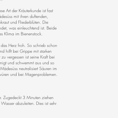
e Art der Kräuterkunde ist fast
desüss mit ihren duftenden,
raut und Fliederblüten. Die
et, was einleuchtend ist. Beide
des Klima im Bienenstock.
t das Herz froh. So schrieb schon
d hilft bei Grippe mit starken
u vergessen ist seine Kraft bei
einigt und schwemmt aus und so
Mädesüss neutralisiert Säuren im
hwüren und bei Magenproblemen.
r. Zugedeckt 3 Minuten ziehen
Wasser abzuleiten. Dies ist sehr