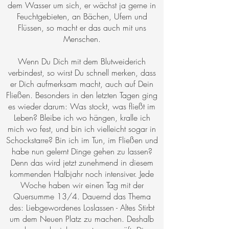
dem Wasser um sich, er wächst ja gerne in
Feuchtgebieten, an Bächen, Ufern und
Flüssen, so macht er das auch mit uns
Menschen.
Wenn Du Dich mit dem Blutweiderich
verbindest, so wirst Du schnell merken, dass
er Dich aufmerksam macht, auch auf Dein
Fließen. Besonders in den letzten Tagen ging
es wieder darum: Was stockt, was fließt im
Leben? Bleibe ich wo hängen, kralle ich
mich wo fest, und bin ich vielleicht sogar in
Schockstarre? Bin ich im Tun, im Fließen und
habe nun gelernt Dinge gehen zu lassen?
Denn das wird jetzt zunehmend in diesem
kommenden Halbjahr noch intensiver. Jede
Woche haben wir einen Tag mit der
Quersumme 13/4. Dauernd das Thema
des: Liebgewordenes Loslassen - Altes Stirbt
um dem Neuen Platz zu machen. Deshalb