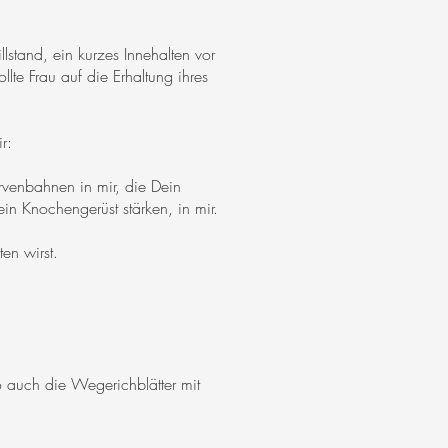
lstand, ein kurzes Innehalten vor
lte Frau auf die Erhaltung ihres
r:
ervenbahnen in mir, die Dein
ein Knochengerüst stärken, in mir.
en wirst.
o auch die Wegerichblätter mit