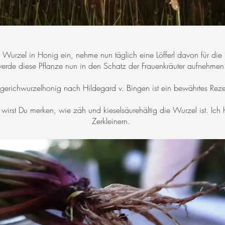
urzel in Honig ein, nehme nun täglich eine Löfferl davon für die 
erde diese Pflanze nun in den Schatz der Frauenkräuter aufnehmen
erichwurzelhonig nach Hildegard v. Bingen ist ein bewährtes Reze
irst Du merken, wie zäh und kieselsäurehältig die Wurzel ist. Ich 
Zerkleinern.