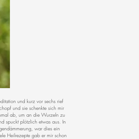
ation und kurz vor sechs rief
chopf und sie schenkte sich mir
chmal ab, um an die Wurzeln zu
 spuckt plötzlich etwas aus. In
örgendämmerung, war dies ein
ele Heilrezepte gab er mir schon