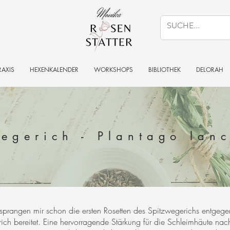
RAXIS
HEXENKALENDER
WORKSHOPS
BIBLIOTHEK
DELORAH
egerich - Plantago lan
prangen mir schon die ersten Rosetten des Spitzwegerichs entgegen.
erich bereitet. Eine hervorragende Stärkung für die Schleimhäute nac