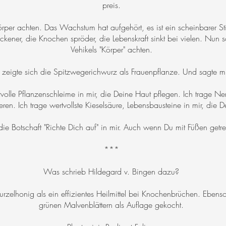
preis.
örper achten. Das Wachstum hat aufgehört, es ist ein scheinbarer Stil
ener, die Knochen spröder, die Lebenskraft sinkt bei vielen. Nun sol
Vehikels "Körper" achten.
 zeigte sich die Spitzwegerichwurz als Frauenpflanze. Und sagte mi
tvolle Pflanzenschleime in mir, die Deine Haut pflegen. Ich trage N
ren. Ich trage wertvollste Kieselsäure, Lebensbausteine in mir, die D
die Botschaft "Richte Dich auf" in mir. Auch wenn Du mit Füßen getret
***
Was schrieb Hildegard v. Bingen dazu?
zelhonig als ein effizientes Heilmittel bei Knochenbrüchen. Ebens
grünen Malvenblättern als Auflage gekocht.