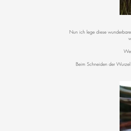
Nun ich lege diese wunderbare W
w
Weg
Beim Schneiden der Wurzel w