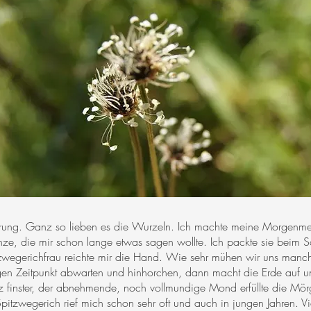
g. Ganz so lieben es die Wurzeln. Ich machte meine Morgenmedit
nze, die mir schon lange etwas sagen wollte. Ich packte sie beim S
tzwegerichfrau reichte mir die Hand. Wie sehr mühen wir uns man
n Zeitpunkt abwarten und hinhorchen, dann macht die Erde auf und
z finster, der abnehmende, noch vollmundige Mond erfüllte die M
itzwegerich rief mich schon sehr oft und auch in jungen Jahren. Vi