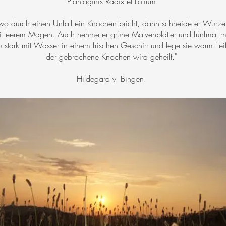
Plantaginis Radix et Folium
 durch einen Unfall ein Knochen bricht, dann schneide er Wurz
bei leerem Magen. Auch nehme er grüne Malvenblätter und fünfmal m
stark mit Wasser in einem frischen Geschirr und lege sie warm flei
der gebrochene Knochen wird geheilt."
Hildegard v. Bingen.