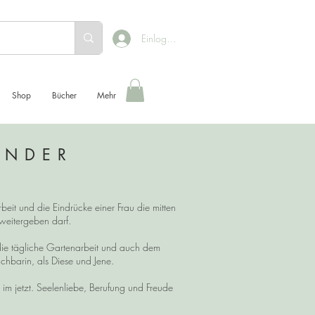
Einloggen
Shop
Bücher
Mehr
ENDER
beit und die Eindrücke einer Frau die mitten
h weitergeben darf.
die tägliche Gartenarbeit und auch dem
chbarin, als Diese und Jene.
 jetzt. Seelenliebe, Berufung und Freude