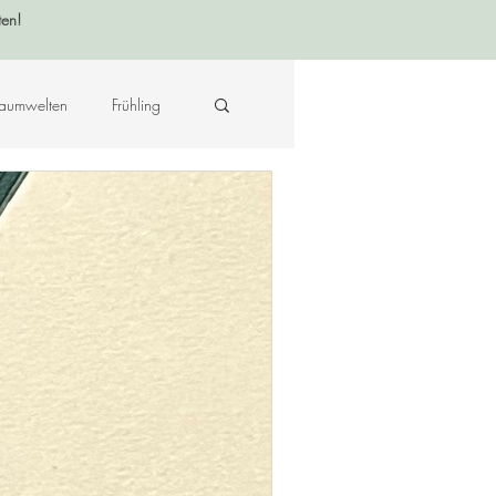
ten!
aumwelten
Frühling
Krafttier - Botschaften
raft des Ortes
Musik
Hildegard von Bingen