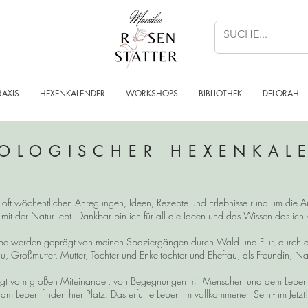
RAXIS
HEXENKALENDER
WORKSHOPS
BIBLIOTHEK
DELORAH
OLOGISCHER HEXENKAL
n, oft wöchentlichen Anregungen, Ideen, Rezepte und Erlebnisse rund um die Ar
 mit der Natur lebt. Dankbar bin ich für all die Ideen und das Wissen das ic
reibe werden geprägt von meinen Spaziergängen durch Wald und Flur, durch 
u, Großmutter, Mutter, Tochter und Enkeltochter und Ehefrau, als Freundin, Na
t vom großen Miteinander, von Begegnungen mit Menschen und dem Leben im
am Leben finden hier Platz. Das erfüllte Leben im vollkommenen Sein - im Jetzt!