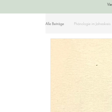
Vie
Alle Beiträge
Phänologie im Jahreskreis
Sommer
Herbst
Winter
Lebensleichte Ernährung
Naturko
Herzenslieder
Bastelideen
Geschichtenkiste
Gedichte, Sprü