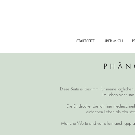
STARTSEITE
ÜBER MICH
P
PHÄN
Diese Seite ist bestimmt für meine tägliche
im Leben steht und
Die Eindrücke, die ich hier niedersch
einfachen Leben als Hausfra
Manche Worte sind vor allem auch gepräg