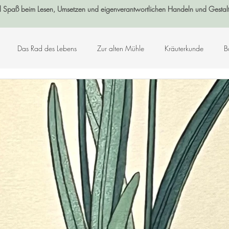
l Spaß beim Lesen, Umsetzen und eigenverantwortlichen Handeln und Gestal
Das Rad des Lebens
Zur alten Mühle
Kräuterkunde
B
Log-Buch
Garten
Wald
Sternenzeit
Steinzeit
smetik
Chakralehre
Angelart - Engelwelt
Kabbalah
K
Kunst-Hand-Werk
Rat der 13 Großmütter
Adventkalender 2021
che und Zitate