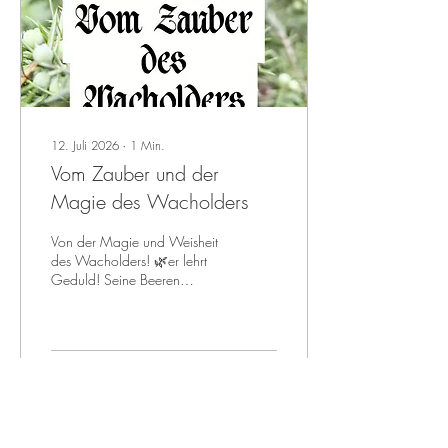
12. Juli 2026
∙
1
Min.
Vom Zauber und der
Magie des Wacholders
Von der Magie und Weisheit
des Wacholders! 🌿er lehrt
Geduld! Seine Beeren
brauchen drei Jahre um zu
reifen! Ein Prozess, den dieses
Pflanzenwesen lehrt.
Manches braucht Zeit,
mehrere Jahreszyklen um
59
0
9
einen grossen Zyklus zu
vollenden! Er zählt zu den
Gewächsen, die