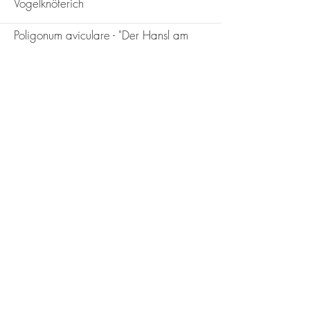
More
Vogelknöterich
Poligonum aviculare - "Der Hansl am
Weg"
More
Die Tollkirsche - Belladonna Atropea