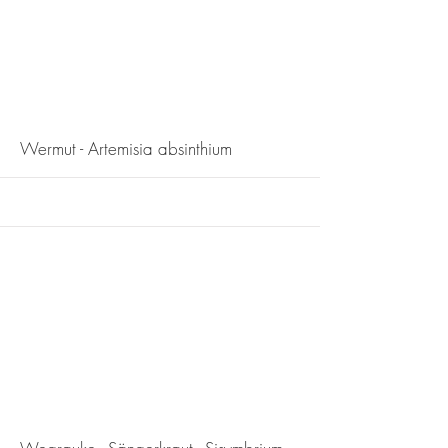
More
Wermut - Artemisia absinthium
More