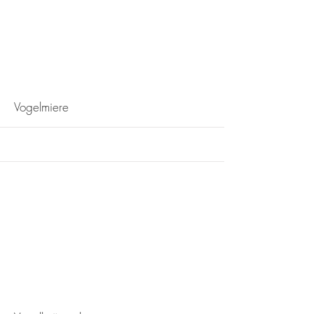
More
Vogelmiere