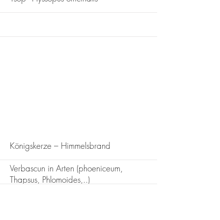
More
Königskerze – Himmelsbrand
Verbascun in Arten (phoeniceum,
Thapsus, Phlomoides,..)