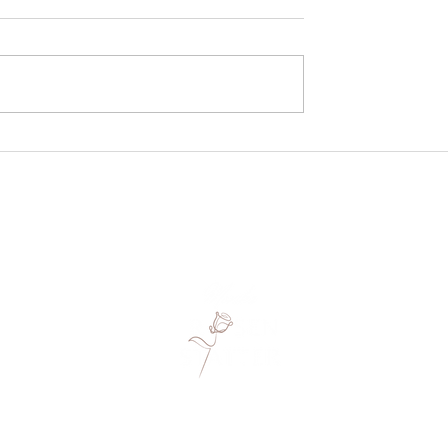
nroter Junimorgen
Der Schwarztee der armen
Leute
MONIKA ROSENSTATTER