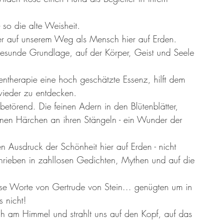
er 13 Großmütter
Adventkalender 2021
Hildegard von Bingen
o die alte Weisheit. 
ter auf unserem Weg als Mensch hier auf Erden. 
gesunde Grundlage, auf der Körper, Geist und Seele 
entherapie eine hoch geschätzte Essenz, hilft dem 
ieder zu entdecken. 
betörend. Die feinen Adern in den Blütenblätter, 
einen Härchen an ihren Stängeln - ein Wunder der 
en Ausdruck der Schönheit hier auf Erden - nicht 
chrieben in zahllosen Gedichten, Mythen und auf die 
diese Worte von Gertrude von Stein... genügten um in 
 nicht!
ch am Himmel und strahlt uns auf den Kopf, auf das 