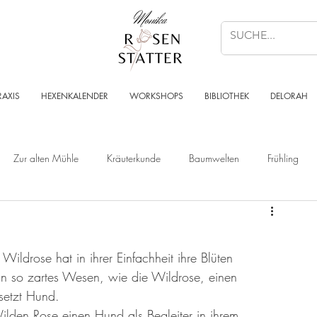
RAXIS
HEXENKALENDER
WORKSHOPS
BIBLIOTHEK
DELORAH
Zur alten Mühle
Kräuterkunde
Baumwelten
Frühling
Wald
Sternenzeit
Steinzeit
Krafttier - Botschaften
ildrose hat in ihrer Einfachheit ihre Blüten 
Angelart - Engelwelt
Kabbalah
Kraft des Ortes
Musik
ein so zartes Wesen, wie die Wildrose, einen 
rsetzt Hund. 
den Rose einen Hund als Begleiter in ihrem 