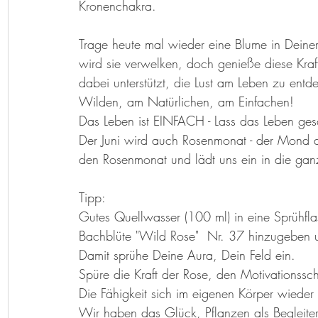
Kronenchakra. 
Trage heute mal wieder eine Blume in Deinem
wird sie verwelken, doch genieße diese Kra
dabei unterstützt, die Lust am Leben zu en
Wilden, am Natürlichen, am Einfachen! 
Das Leben ist EINFACH - Lass das Leben ge
Der Juni wird auch Rosenmonat - der Mond 
den Rosenmonat und lädt uns ein in die gan
Tipp: 
Gutes Quellwasser (100 ml) in eine Sprühfla
Bachblüte "Wild Rose"  Nr. 37 hinzugeben un
Damit sprühe Deine Aura, Dein Feld ein.
Spüre die Kraft der Rose, den Motivationssc
Die Fähigkeit sich im eigenen Körper wieder
Wir haben das Glück, Pflanzen als Begleite