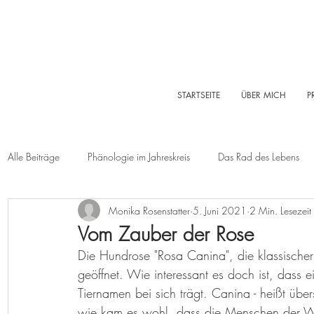
STARTSEITE
ÜBER MICH
P
Alle Beiträge
Phänologie im Jahreskreis
Das Rad des Lebens
Monika Rosenstatter
5. Juni 2021
2 Min. Lesezeit
Sommer
Herbst
Winter
Log-Buch
Garten
Vom Zauber der Rose
Die Hundrose "Rosa Canina", die klassischer W
Lebensleichte Ernährung
Naturkosmetik
Chakralehre
geöffnet. Wie interessant es doch ist, dass 
Tiernamen bei sich trägt. Canina - heißt übe
wie kam es wohl, dass die Menschen der Wil