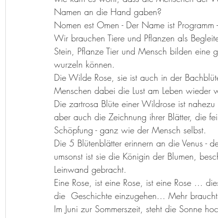
Herzenslieder
Bastelideen
Kunst-Hand-Werk
Rat d
Namen an die Hand gaben? 
Nomen est Omen - Der Name ist Programm - s
Wir brauchen Tiere und Pflanzen als Beglei
Geschichtenkiste
Gedichte, Sprüche und Zitate
Stein, Pflanze Tier und Mensch bilden eine 
wurzeln können. 
Die Wilde Rose, sie ist auch in der Bachblüt
Menschen dabei die Lust am Leben wieder w
Die zartrosa Blüte einer Wildrose ist nahezu 
aber auch die Zeichnung ihrer Blätter, die f
Schöpfung - ganz wie der Mensch selbst. 
Die 5 Blütenblätter erinnern an die Venus - d
umsonst ist sie die Königin der Blumen, bes
Leinwand gebracht. 
Eine Rose, ist eine Rose, ist eine Rose ... 
die  Geschichte einzugehen... Mehr brauchts
Im Juni zur Sommerszeit, steht die Sonne ho