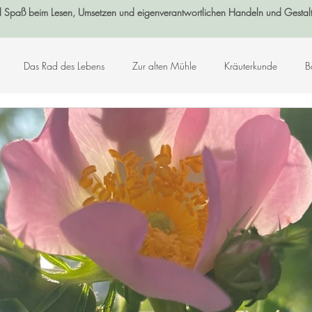
l Spaß beim Lesen, Umsetzen und eigenverantwortlichen Handeln und Gestal
Das Rad des Lebens
Zur alten Mühle
Kräuterkunde
B
Log-Buch
Garten
Wald
Sternenzeit
Steinzeit
smetik
Chakralehre
Angelart - Engelwelt
Kabbalah
K
Kunst-Hand-Werk
Rat der 13 Großmütter
Adventkalender 2021
che und Zitate