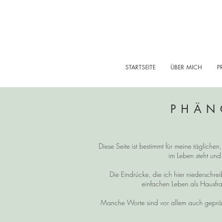
STARTSEITE
ÜBER MICH
P
PHÄN
Diese Seite ist bestimmt für meine tägliche
im Leben steht und
Die Eindrücke, die ich hier niedersch
einfachen Leben als Hausfra
Manche Worte sind vor allem auch gepräg