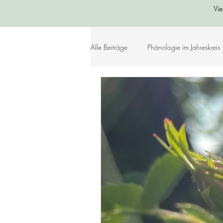
Vie
Alle Beiträge
Phänologie im Jahreskreis
Sommer
Herbst
Winter
Lebensleichte Ernährung
Naturko
Herzenslieder
Bastelideen
Geschichtenkiste
Gedichte, Sprü