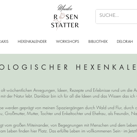
RAXIS
HEXENKALENDER
WORKSHOPS
BIBLIOTHEK
DELORAH
OLOGISCHER HEXENKAL
n, oft wöchentlichen Anregungen, Ideen, Rezepte und Erlebnisse rund um die Ar
 mit der Natur lebt. Dankbar bin ich für all die Ideen und das Wissen das ic
reibe werden geprägt von meinen Spaziergängen durch Wald und Flur, durch 
u, Großmutter, Mutter, Tochter und Enkeltochter und Ehefrau, als Freundin, Na
t vom großen Miteinander, von Begegnungen mit Menschen und dem Leben im
am Leben finden hier Platz. Das erfüllte Leben im vollkommenen Sein - im Jetzt!