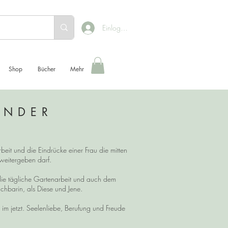
Einloggen
Shop
Bücher
Mehr
ENDER
beit und die Eindrücke einer Frau die mitten
h weitergeben darf.
die tägliche Gartenarbeit und auch dem
chbarin, als Diese und Jene.
 jetzt. Seelenliebe, Berufung und Freude