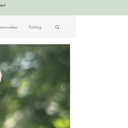
ten!
aumwelten
Frühling
Krafttier - Botschaften
raft des Ortes
Musik
Hildegard von Bingen