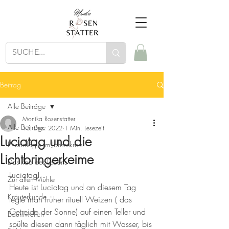
Beitrag
Alle Beiträge
Monika Rosenstatter
Alle Beiträge
13. Dez. 2022
1 Min. Lesezeit
Luciatag und die
Phänologie im Jahreskreis
Lichtbringerkeime
Das Rad des Lebens
Luciatag!
Zur alten Mühle
Heute ist Luciatag und an diesem Tag 
Kräuterkunde
legte man früher rituell Weizen ( das 
Getreide der Sonne) auf einen Teller und 
Baumwelten
spülte diesen dann täglich mit Wasser, bis 