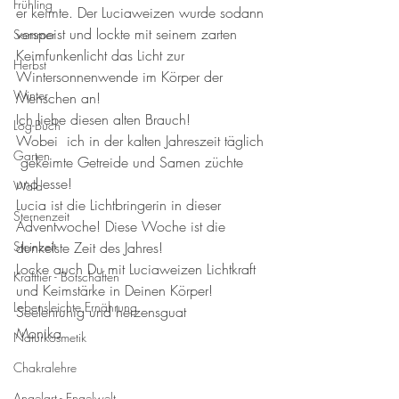
Frühling
er keimte. Der Luciaweizen wurde sodann 
verspeist und lockte mit seinem zarten 
Sommer
Keimfunkenlicht das Licht zur 
Herbst
Wintersonnenwende im Körper der 
Winter
Menschen an!
Ich liebe diesen alten Brauch!
Log-Buch
Wobei  ich in der kalten Jahreszeit täglich 
Garten
 gekeimte Getreide und Samen züchte 
und esse!
Wald
Lucia ist die Lichtbringerin in dieser 
Sternenzeit
Adventwoche! Diese Woche ist die 
Steinzeit
dunkelste Zeit des Jahres!
Locke auch Du mit Luciaweizen Lichtkraft 
Krafttier - Botschaften
und Keimstärke in Deinen Körper!
Lebensleichte Ernährung
Seelenruhig und herzensguat
Monika  
Naturkosmetik
Chakralehre
Angelart - Engelwelt