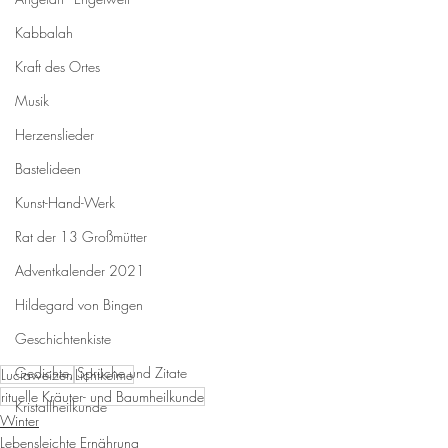
Kabbalah
Kraft des Ortes
Musik
Herzenslieder
Bastelideen
Kunst-Hand-Werk
Rat der 13 Großmütter
Adventkalender 2021
Hildegard von Bingen
Geschichtenkiste
Gedichte, Sprüche und Zitate
Luciaweizen
Lichtkeime
rituelle Kräuter- und Baumheilkunde
Kristallheilkunde
Winter
Lebensleichte Ernährung