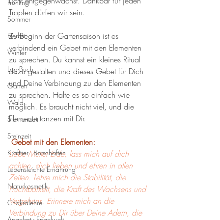
Licht entgegenwächst. Dankbar für jeden 
Frühling
Tropfen dürfen wir sein. 
Sommer
Zu Beginn der Gartensaison ist es 
Herbst
verbindend ein Gebet mit den Elementen 
Winter
zu sprechen. Du kannst ein kleines Ritual 
Log-Buch
dazu gestalten und dieses Gebet für Dich 
und Deine Verbindung zu den Elementen 
Garten
zu sprechen. Halte es so einfach wie 
Wald
möglich. Es braucht nicht viel, und die 
Elemente tanzen mit Dir.  
Sternenzeit
Steinzeit
 Gebet mit den Elementen:
Krafttier - Botschaften
Liebe Mutter Erde, lass mich auf dich 
achten, dich lieben und ehren in allen 
Lebensleichte Ernährung
Zeiten. Lehre mich die Stabilität, die 
Naturkosmetik
Fruchtbarkeit, die Kraft des Wachsens und 
Vergehens. Erinnere mich an die 
Chakralehre
Verbindung zu Dir über Deine Adern, die 
Angelart - Engelwelt