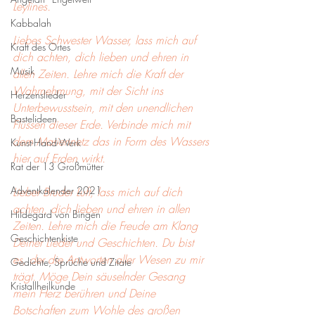
Leylines. 
Kabbalah
Liebes Schwester Wasser, lass mich auf 
Kraft des Ortes
dich achten, dich lieben und ehren in 
Musik
allen Zeiten. Lehre mich die Kraft der 
Wahrnehmung, mit der Sicht ins 
Herzenslieder
Unterbewusstsein, mit den unendlichen 
Bastelideen
Flüssen dieser Erde. Verbinde mich mit 
dem Mariennetz das in Form des Wassers 
Kunst-Hand-Werk
hier auf Erden wirkt. 
Rat der 13 Großmütter
Adventkalender 2021
Lieber Bruder Luft, lass mich auf dich 
achten, dich lieben und ehren in allen 
Hildegard von Bingen
Zeiten. Lehre mich die Freude am Klang 
Geschichtenkiste
Deiner Lieder und Geschichten. Du bist 
es, der die Antworten aller Wesen zu mir 
Gedichte, Sprüche und Zitate
trägt. Möge Dein säuselnder Gesang 
Kristallheilkunde
mein Herz berühren und Deine 
Botschaften zum Wohle des großen 