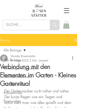
Beitrag
Alle Beiträge
Monika Rosenstatter
Alle Beiträge
9. März 2023
2 Min. Lesezeit
Verbindung mit den
Phänologie im Jahreskreis
Elementen im Garten - Kleines
Das Rad des Lebens
Gartenritual
Zur alten Mühle
Der Gartenzauber rückt näher und näher. 
Kräuterkunde
Der kurze Regen war ein Segen und 
Baumwelten
sofort sieht man wie alles sprießt und dem 