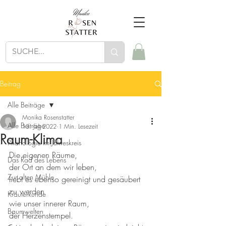
Beitrag
Alle Beiträge
Monika Rosenstatter
Alle Beiträge
13. Juli 2022
1 Min. Lesezeit
Raum-Klima
Phänologie im Jahreskreis
Die eigenen Räume, 
Das Rad des Lebens
der Ort an dem wir leben, 
Zur alten Mühle
liebt es ebenso gereinigt und gesäubert 
zu werden 
Kräuterkunde
wie unser innerer Raum, 
Baumwelten
der Herzenstempel.