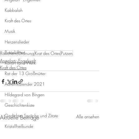
Kabbalah
Kraft des Ortes
Musik
Herzenslieder
Bastelideen
Räuchern
Ordnung
Krat des Ortes
Putzen
Angelart - Engelwelt
Kunst-Hand-Werk
Kraft des Ortes
Rat der 13 Großmütter
Adventkalender 2021
Hildegard von Bingen
Geschichtenkiste
Gedichte, Sprüche und Zitate
Aktuelle Beiträge
Alle ansehen
Kristallheilkunde