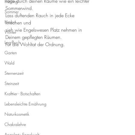
Fege durch deinen Räume wie ein leichter 
Frühling
Sommerwind. 
Sommer
Lass duftenden Rauch in jede Ecke 
Herbst
kriechen und 
sieh wie Engelswesen Platz nehmen in 
Winter
Deinem gepflegten Räumen. 
Log-Buch
Für die Wohltat der Ordnung. 
Garten
Wald
Sternenzeit
Steinzeit
Krafttier - Botschaften
Lebensleichte Ernährung
Naturkosmetik
Chakralehre
Angelart - Engelwelt