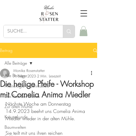
Beitrag
Alle Beiträge
Monika Rosenstatter
Alle Beiträge
7. Sept. 2023
2 Min. Lesezeit
Die heilige Pfeife - Workshop
Phänologie im Jahreskreis
mit Cornelia Anima Miedler
Das Rad des Lebens
Nächste Woche am Donnerstag 
Zur alten Mühle
14.9.2023 beehrt uns Cornelia Anima 
Kräuterkunde
Miedler wieder in der alten Mühle. 
Baumwelten
Sie teilt mit uns ihren reichen 