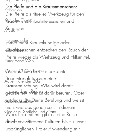
Die Pfeife und die Kräutermenschen:
Kabbalah
Die Pfeife als rituelles Werkzeug für den 
Kraft des Ortes
Kräuter- und Ritualinteressierten und 
Kundigen.
Musik
Herzenslieder
Immer mehr Kräuterkundige oder 
Ritualmenschen entdecken den Rauch der 
Bastelideen
Pfeife wieder als Werkzeug und Hilfsmittel.
Kunst-Hand-Werk
Rat der 13 Großmütter
Ob das nun der alter bekannte 
Bauerntabak ist oder eine 
Adventkalender 2021
Kräutermischung. Wie wird damit 
Hildegard von Bingen
gearbeitet? Wer ist dafür berufen. Oder 
entdeckst Du Deine Berufung und weisst 
Geschichtenkiste
nicht wie das gehen soll. In diesem 
Gedichte, Sprüche und Zitate
Workshop mit mir gibt es eine Reise 
durch verschiedene Kulturen bis zu unser 
Kristallheilkunde
ursprünglichen Tiroler Anwendung mit 