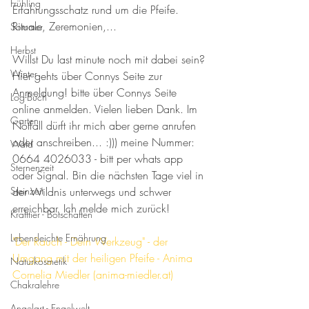
Frühling
Erfahrungsschatz rund um die Pfeife. 
Rituale, Zeremonien,...
Sommer
Herbst
Willst Du last minute noch mit dabei sein? 
Winter
Hier gehts über Connys Seite zur 
Anmeldung! bitte über Connys Seite 
Log-Buch
online anmelden. Vielen lieben Dank. Im 
Garten
Notfall dürft ihr mich aber gerne anrufen 
oder anschreiben... :))) meine Nummer: 
Wald
0664 4026033 - bitt per whats app 
Sternenzeit
oder Signal. Bin die nächsten Tage viel in 
Steinzeit
der Wildnis unterwegs und schwer 
erreichbar. Ich melde mich zurück!  
Krafttier - Botschaften
Lebensleichte Ernährung
"Der Rauch - Dein Werkzeug" - der 
Umgang mit der heiligen Pfeife - Anima 
Naturkosmetik
Cornelia Miedler (anima-miedler.at)
Chakralehre
Angelart - Engelwelt