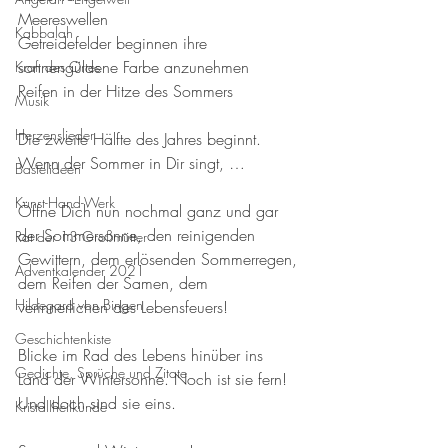
Meereswellen
Kabbalah
Getreidefelder beginnen ihre 
sonnengüldene Farbe anzunehmen
Kraft des Ortes
Reifen in der Hitze des Sommers
Musik
Herzenslieder
Die zweite Hälfte des Jahres beginnt.
Wenn der Sommer in Dir singt, … 
Bastelideen
Kunst-Hand-Werk
Öffne Dich nun nochmal ganz und gar 
der Sommersonne, den reinigenden 
Rat der 13 Großmütter
Gewittern, dem erlösenden Sommerregen, 
Adventkalender 2021
dem Reifen der Samen, dem 
Hildegard von Bingen
verinnerlichen des Lebensfeuers!
Geschichtenkiste
Blicke im Rad des Lebens hinüber ins 
Gedichte, Sprüche und Zitate
Land der Wintersonne. Noch ist sie fern!
Und doch sind sie eins.
Kristallheilkunde