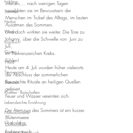
Frühling
intensiv,… nach wenigen Tagen 
verrebbten sie im Bewusstsein der 
Sommer
Menschen im Trubel des Alltags, im lauten 
Herbst
Ausatmen des Sommers.
Und doch wirkten sie weiter. Die Tore zu 
Winter
Johanni, über die Schwelle von  Juni zu 
Log-Buch
Juli,
Garten
Im Tierkreiszeichen Krebs.
Fühlen!
Wald
Heute am 4. Juli wurden früher vielerorts 
Sternenzeit
der Abschluss der sommerlichen 
Raunächte Rituale an heiligen Quellen 
Steinzeit
gefeiert.
Krafttier - Botschaften
Feuer und Wasser vereinten sich.
Lebensleichte Ernährung
Der Atemzug des Sommers ist ein kurzer.
Naturkosmetik
Blütenmeere
Chakralehre
Duftwolken
Farbenrausch
Angelart - Engelwelt