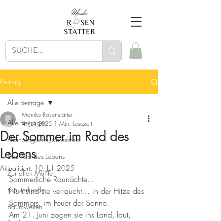
Beitrag
Alle Beiträge
Monika Rosenstatter
Alle Beiträge
4. Juli 2025
1 Min. Lesezeit
Der Sommer im Rad des
Phänologie im Jahreskreis
Lebens
Das Rad des Lebens
Aktualisiert:
10. Juli 2025
Zur alten Mühle
Sommerliche Raunächte… 
Kräuterkunde
Nun sind sie verraucht… in der Hitze des 
Sommers, im Feuer der Sonne.
Baumwelten
Am 21. Juni zogen sie ins Land, laut, 