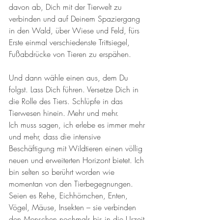
davon ab, Dich mit der Tierwelt zu 
verbinden und auf Deinem Spaziergang 
in den Wald, über Wiese und Feld, fürs 
Erste einmal verschiedenste Trittsiegel, 
Fußabdrücke von Tieren zu erspähen. 
Und dann wähle einen aus, dem Du 
folgst. Lass Dich führen. Versetze Dich in 
die Rolle des Tiers. Schlüpfe in das 
Tierwesen hinein. Mehr und mehr. 
Ich muss sagen, ich erlebe es immer mehr 
und mehr, dass die intensive 
Beschäftigung mit Wildtieren einen völlig 
neuen und erweiterten Horizont bietet. Ich 
bin selten so berührt worden wie 
momentan von den Tierbegegnungen. 
Seien es Rehe, Eichhörnchen, Enten, 
Vögel, Mäuse, Insekten – sie verbinden 
den Menschen nochmals bis in die Urzeit 