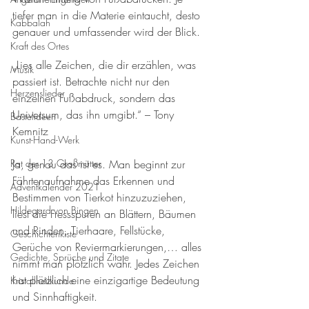
tiefer man in die Materie eintaucht, desto 
Kabbalah
genauer und umfassender wird der Blick. 
Kraft des Ortes
„Lies alle Zeichen, die dir erzählen, was 
Musik
passiert ist. Betrachte nicht nur den 
Herzenslieder
einzelnen Fußabdruck, sondern das 
Universum, das ihn umgibt.“ – Tony 
Bastelideen
Kemnitz
Kunst-Hand-Werk
Rat der 13 Großmütter
Ja, genau das ist es. Man beginnt zur 
Fährtenaufnahme das Erkennen und 
Adventkalender 2021
Bestimmen von Tierkot hinzuzuziehen, 
Hildegard von Bingen
liest die Fressspuren an Blättern, Bäumen 
und Rinden, Tierhaare, Fellstücke, 
Geschichtenkiste
Gerüche von Reviermarkierungen,… alles 
Gedichte, Sprüche und Zitate
nimmt man plötzlich wahr. Jedes Zeichen 
hat plötzlich eine einzigartige Bedeutung 
Kristallheilkunde
und Sinnhaftigkeit.