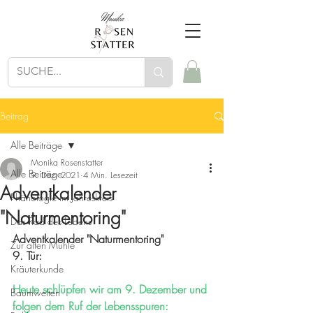
Beitrag
Alle Beiträge
Monika Rosenstatter
Alle Beiträge
9. Dez. 2021
4 Min. Lesezeit
Adventkalender
Phänologie im Jahreskreis
"Naturmentoring"
Das Rad des Lebens
Adventkalender "Naturmentoring"
Zur alten Mühle
9. Tür:
Kräuterkunde
Heute schlüpfen wir am 9. Dezember und 
Baumwelten
folgen dem Ruf der Lebensspuren: