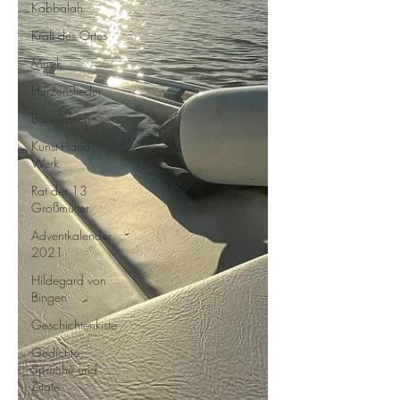
Kabbalah
Kraft des Ortes
Musik
Herzenslieder
Bastelideen
Kunst-Hand-
Werk
Rat der 13
Großmütter
Adventkalender
2021
Hildegard von
Bingen
Geschichtenkiste
Gedichte,
Sprüche und
Zitate