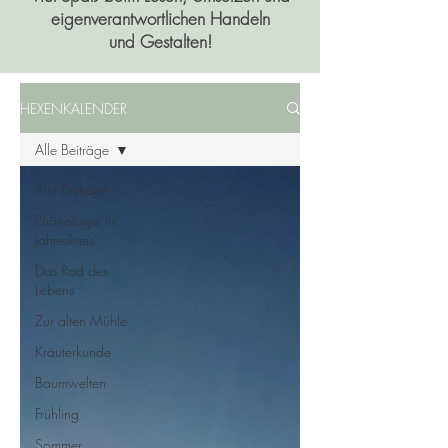
eigenverantwortlichen Handeln
und Gestalten!
HEXENKALENDER
Alle Beiträge
Alle Beiträge
Phänologie im
Jahreskreis
Das Rad des
Lebens
Zur alten Mühle
Kräuterkunde
Baumwelten
Frühling
Sommer