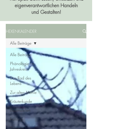
eigenverantwortlichen Handeln
und Gestalten!
HEXENKALENDER
Alle Beiträge
Alle Beiträge
Phänologie im
Jahreskreis
Das Rad des
Lebens
Zur alten Mühle
Kräuterkunde
Baumwelten
Frühling
Sommer