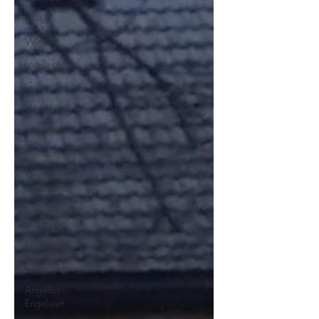
Herbst
Winter
Log-Buch
Garten
Wald
Sternenzeit
Steinzeit
Krafttier -
Botschaften
Lebensleichte
Ernährung
Naturkosmetik
Chakralehre
Angelart -
Engelwelt