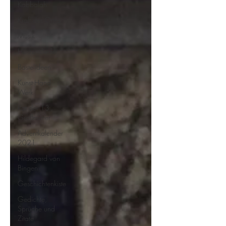
Kabbalah
Kraft des Ortes
Musik
Herzenslieder
Bastelideen
Kunst-Hand-
Werk
Rat der 13
Großmütter
Adventkalender
2021
Hildegard von
Bingen
Geschichtenkiste
Gedichte,
Sprüche und
Zitate