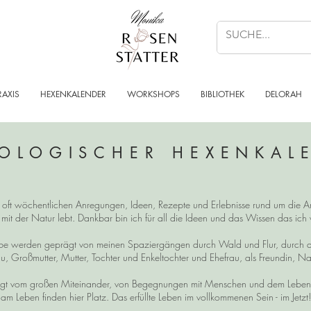
RAXIS
HEXENKALENDER
WORKSHOPS
BIBLIOTHEK
DELORAH
OLOGISCHER HEXENKAL
n, oft wöchentlichen Anregungen, Ideen, Rezepte und Erlebnisse rund um die Ar
 mit der Natur lebt. Dankbar bin ich für all die Ideen und das Wissen das ic
reibe werden geprägt von meinen Spaziergängen durch Wald und Flur, durch 
u, Großmutter, Mutter, Tochter und Enkeltochter und Ehefrau, als Freundin, Na
t vom großen Miteinander, von Begegnungen mit Menschen und dem Leben im
am Leben finden hier Platz. Das erfüllte Leben im vollkommenen Sein - im Jetzt!