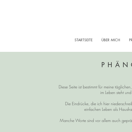
STARTSEITE
ÜBER MICH
P
PHÄN
Diese Seite ist bestimmt für meine tägliche
im Leben steht und
Die Eindrücke, die ich hier niedersch
einfachen Leben als Hausfra
Manche Worte sind vor allem auch gepräg