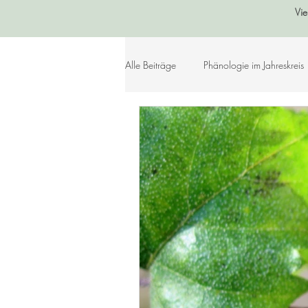
Vie
Alle Beiträge
Phänologie im Jahreskreis
Sommer
Herbst
Winter
Lebensleichte Ernährung
Naturko
Herzenslieder
Bastelideen
Geschichtenkiste
Gedichte, Sprü