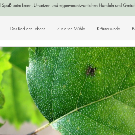
l Spaß beim Lesen, Umsetzen und eigenverantwortlichen Handeln und Gestal
Das Rad des Lebens
Zur alten Mühle
Kräuterkunde
B
Log-Buch
Garten
Wald
Sternenzeit
Steinzeit
smetik
Chakralehre
Angelart - Engelwelt
Kabbalah
K
Kunst-Hand-Werk
Rat der 13 Großmütter
Adventkalender 2021
che und Zitate