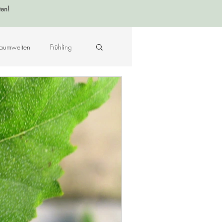
ten!
aumwelten
Frühling
Krafttier - Botschaften
raft des Ortes
Musik
Hildegard von Bingen