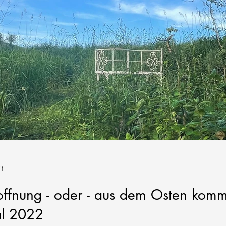
it
fnung - oder - aus dem Osten kommt d
große Wartesaal 2022