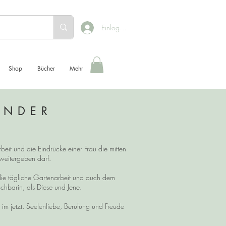
Einloggen
Shop
Bücher
Mehr
ENDER
beit und die Eindrücke einer Frau die mitten
h weitergeben darf.
die tägliche Gartenarbeit und auch dem
chbarin, als Diese und Jene.
 jetzt. Seelenliebe, Berufung und Freude