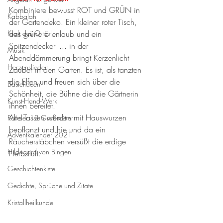
Kombiniere bewusst ROT und GRÜN in 
Kabbalah
der Gartendeko. Ein kleiner roter Tisch, 
Kraft des Ortes
das grüne Erlenlaub und ein 
Spitzendeckerl ... in der 
Musik
Abenddämmerung bringt Kerzenlicht 
Herzenslieder
Zauber in den Garten. Es ist, als tanzten 
die Elfen und freuen sich über die 
Bastelideen
Schönheit, die Bühne die die Gärtnerin 
Kunst-Hand-Werk
ihnen bereitet. 
Alte Tassen werden mit Hauswurzen 
Rat der 13 Großmütter
bepflanzt und hie und da ein 
Adventkalender 2021
Räucherstäbchen versüßt die erdige 
Hildegard von Bingen
Herbstluft.  
Geschichtenkiste
Gedichte, Sprüche und Zitate
Kristallheilkunde