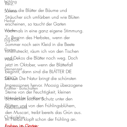
Frühling
Reiz. 
Wenn die Blätter der Bäume und 
Sommer
Sträucher sich umfärben und wie Blüten 
Herbst
erscheinen, so taucht der Garten 
Winter
nochmals in eine ganz eigene Stimmung. 
Zu Beginn des Herbstes, wenn der 
Log-Buch
Sommer noch sein Kleid in die Beete 
Garten
hineinstreckt, räum ich von den Tischen 
und Dekos die Blätter noch weg. Doch 
Wald
jetzt im Oktober, wenn der Blätterfall 
Sternenzeit
beginnt, dann sind die BLÄTTER DIE 
DEKO. Die Natur bringt die schönsten 
Steinzeit
Impressionen hervor. Moosig überzogene 
Krafttier - Botschaften
Steine von der Feuchtigkeit, kleinen 
Lebensleichte Ernährung
Schnecken suchen Schutz unter den 
Blättern und von den Frühlingsblühern, 
Naturkosmetik
den Muscari, treibt bereits das Grün aus. 
Chakralehre
Im Herbst klopft schon der Frühling an. 
Farben im Garten: 
Angelart - Engelwelt