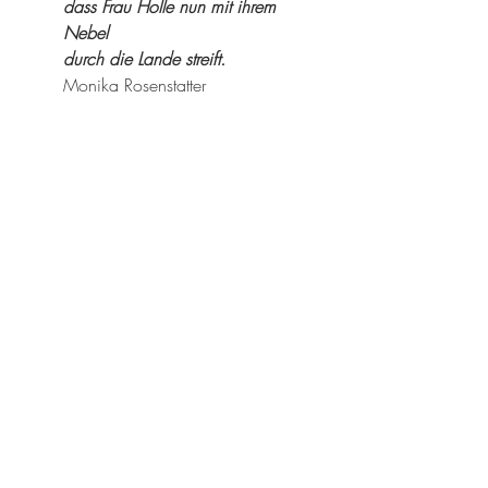
dass Frau Holle nun mit ihrem 
Nebel 
durch die Lande streift.
Monika Rosenstatter
Herbstgarten
Ordnung im Garten
Impressionen
Grastrolle
Magerwiese
Permakultur
Sicheln
Zur alten Mühle
Garten
Herbst
Aktuelle Beiträge
Alle ansehen