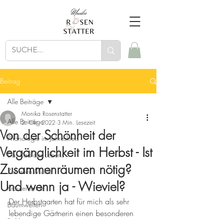
Beitrag
Alle Beiträge
Monika Rosenstatter
Alle Beiträge
2. Okt. 2022
3 Min. Lesezeit
Von der Schönheit der
Phänologie im Jahreskreis
Vergänglichkeit im Herbst - Ist
Das Rad des Lebens
Zusammenräumen nötig?
Zur alten Mühle
Und wenn ja - Wieviel?
Kräuterkunde
Der Herbstgarten hat für mich als sehr 
Baumwelten
lebendige Gärtnerin einen besonderen 