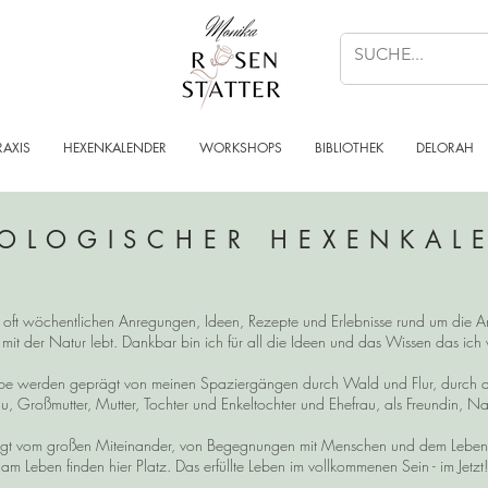
RAXIS
HEXENKALENDER
WORKSHOPS
BIBLIOTHEK
DELORAH
OLOGISCHER HEXENKAL
n, oft wöchentlichen Anregungen, Ideen, Rezepte und Erlebnisse rund um die Ar
 mit der Natur lebt. Dankbar bin ich für all die Ideen und das Wissen das ic
reibe werden geprägt von meinen Spaziergängen durch Wald und Flur, durch 
u, Großmutter, Mutter, Tochter und Enkeltochter und Ehefrau, als Freundin, Na
t vom großen Miteinander, von Begegnungen mit Menschen und dem Leben im
am Leben finden hier Platz. Das erfüllte Leben im vollkommenen Sein - im Jetzt!