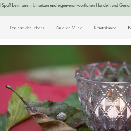
l Spaß beim Lesen, Umsetzen und eigenverantwortlichen Handeln und Gestal
Das Rad des Lebens
Zur alten Mühle
Kräuterkunde
B
Log-Buch
Garten
Wald
Sternenzeit
Steinzeit
smetik
Chakralehre
Angelart - Engelwelt
Kabbalah
K
Kunst-Hand-Werk
Rat der 13 Großmütter
Adventkalender 2021
che und Zitate