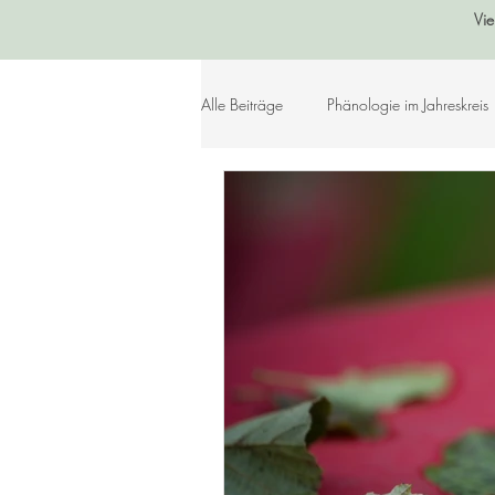
Vie
Alle Beiträge
Phänologie im Jahreskreis
Sommer
Herbst
Winter
Lebensleichte Ernährung
Naturko
Herzenslieder
Bastelideen
Geschichtenkiste
Gedichte, Sprü