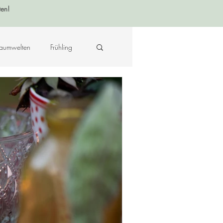
ten!
aumwelten
Frühling
Krafttier - Botschaften
raft des Ortes
Musik
Hildegard von Bingen