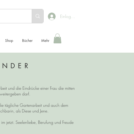
Einloggen
Shop
Bücher
Mehr
ENDER
beit und die Eindrücke einer Frau die mitten
h weitergeben darf.
die tägliche Gartenarbeit und auch dem
chbarin, als Diese und Jene.
 jetzt. Seelenliebe, Berufung und Freude