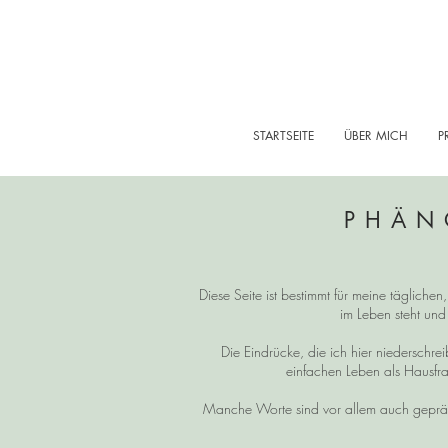
STARTSEITE
ÜBER MICH
P
PHÄN
Diese Seite ist bestimmt für meine tägliche
im Leben steht und
Die Eindrücke, die ich hier niedersch
einfachen Leben als Hausfra
Manche Worte sind vor allem auch gepräg