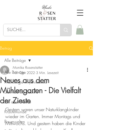
Beitrag
Alle Beiträge
Monika Rosenstatter
Alle Beiträge
13. Okt. 2022
3 Min. Lesezeit
Neues aus dem
Phänologie im Jahreskreis
Mühlengarten - Die Vielfalt
Das Rad des Lebens
der Zieste
Zur alten Mühle
Gestern waren unser Naturklangkinder 
Kräuterkunde
wieder im Garten. Immer Montags und 
Baumwelten
Mittwochs. Und gestern haben die Kinder 