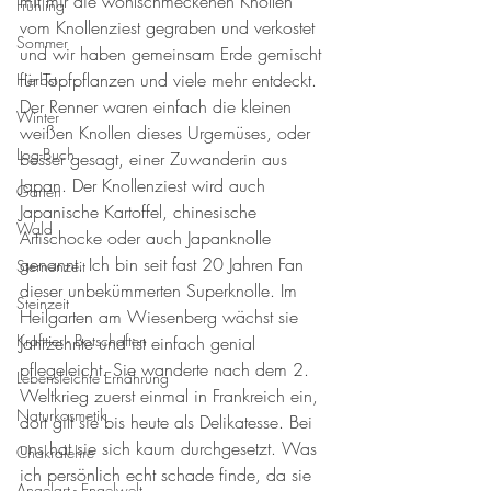
mit mir die wohlschmeckenen Knollen 
Frühling
vom Knollenziest gegraben und verkostet 
Sommer
und wir haben gemeinsam Erde gemischt 
für Topfpflanzen und viele mehr entdeckt. 
Herbst
Der Renner waren einfach die kleinen 
Winter
weißen Knollen dieses Urgemüses, oder 
Log-Buch
besser gesagt, einer Zuwanderin aus 
Japan. Der Knollenziest wird auch 
Garten
Japanische Kartoffel, chinesische 
Wald
Artischocke oder auch Japanknolle 
genannt. Ich bin seit fast 20 Jahren Fan 
Sternenzeit
dieser unbekümmerten Superknolle. Im 
Steinzeit
Heilgarten am Wiesenberg wächst sie 
Krafttier - Botschaften
Jahrzehnte und ist einfach genial 
pflegeleicht. Sie wanderte nach dem 2. 
Lebensleichte Ernährung
Weltkrieg zuerst einmal in Frankreich ein, 
Naturkosmetik
dort gilt sie bis heute als Delikatesse. Bei 
uns hat sie sich kaum durchgesetzt. Was 
Chakralehre
ich persönlich echt schade finde, da sie 
Angelart - Engelwelt