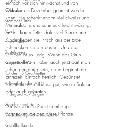
einfach vor sich hinwächst und von 
Oktober bis Dezember geerntet werden 
Kabbalah
kann. Sie schenkt enorm viel Eiweiss und 
Kraft des Ortes
Mineralstoffe und schmeckt leicht wässrig, 
Musik
enthält kaum Fette, dafür viel Stärke und 
Kinder lieben sie. Frisch aus der Erde 
Herzenslieder
schmecken sie am besten. Und das 
Bastelideen
Graben ist so lustig. Wenn das Grün 
abgestorben ist, aber auch jetzt darf man 
Kunst-Hand-Werk
schon neugierig sein, dann beginnt die 
Rat der 13 Großmütter
Erntezeit. Einfach herrlich. Gedünstet 
Adventkalender 2021
schmecken sie ebenso gut, wie in Salaten 
oder auch gebraten. 
Hildegard von Bingen
Geschichtenkiste
Der wohl beste Punkt überhaupt: 
Schnecken meiden diese Pflanze. 
Gedichte, Sprüche und Zitate
Kristallheilkunde