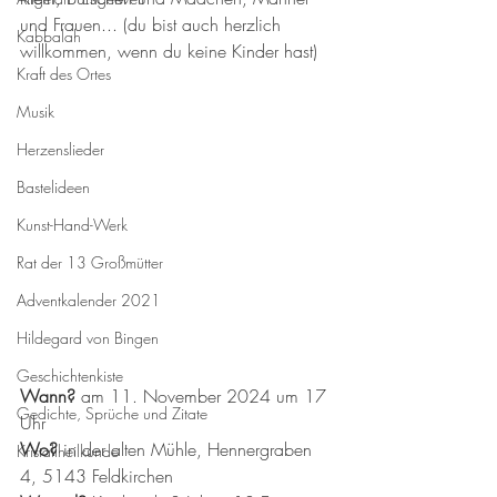
und Frauen... (du bist auch herzlich 
Kabbalah
willkommen, wenn du keine Kinder hast)
Kraft des Ortes
Musik
Herzenslieder
Bastelideen
Kunst-Hand-Werk
Rat der 13 Großmütter
Adventkalender 2021
Hildegard von Bingen
Geschichtenkiste
Wann? 
am 11. November 2024 um 17 
Gedichte, Sprüche und Zitate
Uhr
Wo?
 in der alten Mühle, Hennergraben 
Kristallheilkunde
4, 5143 Feldkirchen