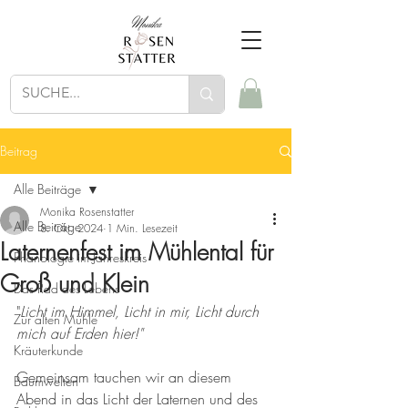
Beitrag
Alle Beiträge
Monika Rosenstatter
Alle Beiträge
8. Okt. 2024
1 Min. Lesezeit
Laternenfest im Mühlental für
Phänologie im Jahreskreis
Groß und Klein
Das Rad des Lebens
"
Licht im Himmel, Licht in mir, Licht durch 
Zur alten Mühle
mich auf Erden hier!"
Kräuterkunde
Gemeinsam tauchen wir an diesem 
Baumwelten
Abend in das Licht der Laternen und des 