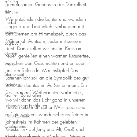
Frühling
gemeinsamen Gehens in der Dunkelheit 
ein.
Sommer
Wir entzünden die Lichter und wandern 
Herbst
singend und besinnlich, verbunden mit 
Winter
den Sternen am Himmelszelt, durch das 
Mühlental. Achtsam, jeder mit seinem 
Log-Buch
Licht. Dann treffen wir uns im Kreis am 
Garten
Feuer, genießen einen warmen Kräutertee, 
lauschen den Geschichten und erfreuen 
Wald
uns am Teilen der Martinskipferl.Das 
Sternenzeit
Laternenlicht soll an die Symbolik des gut 
Steinzeit
behüteten Lichtes im Außen erinnern. Ein 
Fest, das auf Weihnachten vorbereitet, 
Krafttier - Botschaften
wo wir dann das Licht ganz in unserem 
Lebensleichte Ernährung
Inneren erkennen dürfen!Wir freuen uns 
auf ein weiteres wunderschönes Feiern im 
Naturkosmetik
Jahreskreis im Rahmen der gelebten 
Chakralehre
Kreiskultur - auf Jung und Alt, Groß und 
Klein, Burschen und Mädchen, Männer 
Angelart - Engelwelt