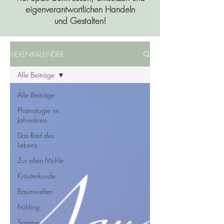
eigenverantwortlichen Handeln
und Gestalten!
HEXENKALENDER
Alle Beiträge
Alle Beiträge
Phänologie im
Jahreskreis
Das Rad des
Lebens
Zur alten Mühle
Kräuterkunde
Baumwelten
Frühling
Sommer