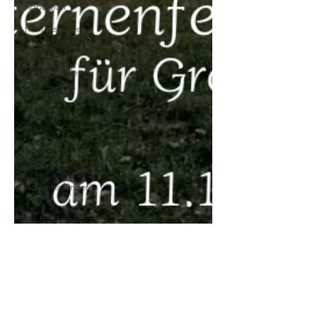
Kabbalah
Kraft des Ortes
Musik
Herzenslieder
Bastelideen
Kunst-Hand-
Werk
Rat der 13
Großmütter
Adventkalender
2021
Hildegard von
Bingen
Geschichtenkiste
Gedichte,
Sprüche und
Zitate