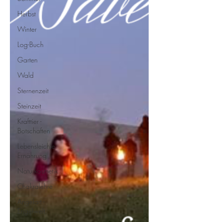
Herbst
Winter
Log-Buch
Garten
Wald
Sternenzeit
Steinzeit
Krafttier -
Botschaften
Lebensleichte
Ernährung
Naturkosmetik
Chakralehre
Angelart -
Engelwelt