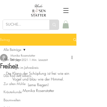
Beitrag
Alle Beiträge
Monika Rosenstatter
Alle Beiträge
28. Jan. 2021
1 Min. Lesezeit
Freiheit
Phänologie im Jahreskreis
Der Klang der Schöpfung ist frei wie ein 
Das Rad des Lebens
Vogel und blau wie der Himmel.
Zur alten Mühle
Lerne fliegen!
Monika Rosenstatter
Kräuterkunde
Baumwelten