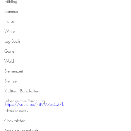
Frühling
Sommer
Herbst
Winter
Log-Buch
Garten
Wald
Sternenzeit
Steinzeit
Krafttier - Botschaften
Lebensleichte Ernährung
https://youtu.be/n88MReEC27k
Naturkosmetik
Chakralehre
Angelart - Engelwelt