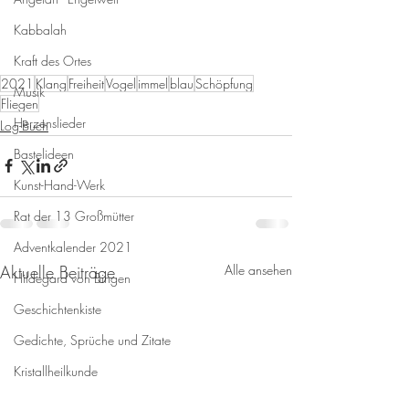
Kabbalah
Kraft des Ortes
2021
Klang
Freiheit
Vogel
immel
blau
Schöpfung
Musik
Fliegen
Herzenslieder
Log-Buch
Bastelideen
Kunst-Hand-Werk
Rat der 13 Großmütter
Adventkalender 2021
Aktuelle Beiträge
Alle ansehen
Hildegard von Bingen
Geschichtenkiste
Gedichte, Sprüche und Zitate
Kristallheilkunde