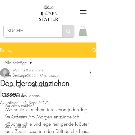
Beitrag
Alle Beiträge
Monika Rosenstatter
Alle Beiträge
7. Sept. 2022
1 Min. Lesezeit
Den Herbst einziehen
Phänologie im Jahreskreis
lassen...
Das Rad des Lebens
Aktualisiert:
10. Sept. 2022
Zur alten Mühle
Momentan räuchere ich schon jeden Tag 
Kräuterkunde
im Garten. Am Morgen entzünde ich 
Räucherkohle und lege reinigende Kräuter 
Baumwelten
auf. Zuerst lasse ich den Duft durchs Haus 