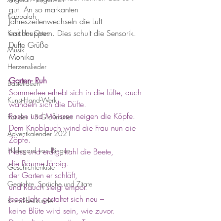
gut. An so markanten 
Kabbalah
Jahreszeitenwechseln die Luft 
erschnuppern. Dies schult die Sensorik. 
Kraft des Ortes
Dufte Grüße 
Musik
Monika
Herzenslieder
Garten- Ruh
Bastelideen
Sommerfee erhebt sich in die Lüfte, auch 
Kunst-Hand-Werk
wandeln sich die Düfte.
Rosen und Melissen neigen die Köpfe. 
Rat der 13 Großmütter
Dem Knoblauch wind die Frau nun die 
Adventkalender 2021
Zöpfe. 
Hildegard von Bingen
Nass und erdig, kahl die Beete,
die Bäume färbig. 
Geschichtenkiste
der Garten er schläft, 
Gedichte, Sprüche und Zitate
und Rauch steigt empor. 
Jedes Jahr gestaltet sich neu –
Kristallheilkunde
keine Blüte wird sein, wie zuvor. 