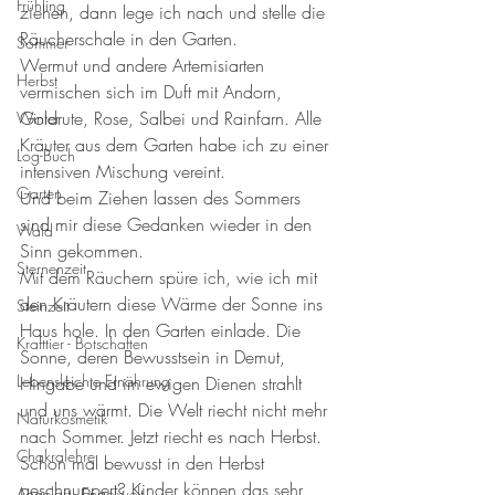
Frühling
ziehen, dann lege ich nach und stelle die 
Räucherschale in den Garten. 
Sommer
Wermut und andere Artemisiarten 
Herbst
vermischen sich im Duft mit Andorn, 
Goldrute, Rose, Salbei und Rainfarn. Alle 
Winter
Kräuter aus dem Garten habe ich zu einer 
Log-Buch
intensiven Mischung vereint. 
Garten
Und beim Ziehen lassen des Sommers 
sind mir diese Gedanken wieder in den 
Wald
Sinn gekommen. 
Sternenzeit
Mit dem Räuchern spüre ich, wie ich mit 
den Kräutern diese Wärme der Sonne ins 
Steinzeit
Haus hole. In den Garten einlade. Die 
Krafttier - Botschaften
Sonne, deren Bewusstsein in Demut, 
Lebensleichte Ernährung
Hingabe und im ewigen Dienen strahlt 
und uns wärmt. Die Welt riecht nicht mehr 
Naturkosmetik
nach Sommer. Jetzt riecht es nach Herbst. 
Chakralehre
Schon mal bewusst in den Herbst 
geschnuppert? Kinder können das sehr 
Angelart - Engelwelt