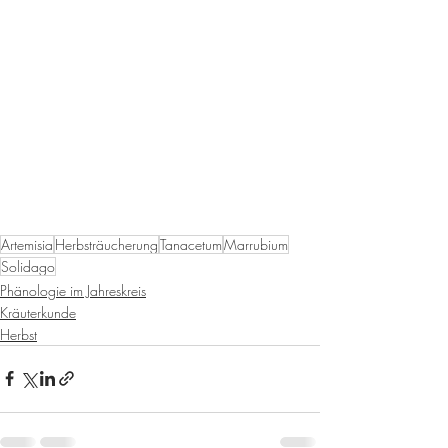
Artemisia
Herbsträucherung
Tanacetum
Marrubium
Solidago
Phänologie im Jahreskreis
Kräuterkunde
Herbst