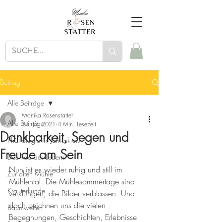
Beitrag
Alle Beiträge
Monika Rosenstatter
Alle Beiträge
21. Juli 2021
4 Min. Lesezeit
Dankbarkeit, Segen und
Phänologie im Jahreskreis
Freude am Sein
Das Rad des Lebens
Nun ist es wieder ruhig und still im 
Zur alten Mühle
Mühlental. Die Mühlesommertage sind 
Kräuterkunde
verklungen, die Bilder verblassen. Und 
doch zeichnen uns die vielen 
Baumwelten
Begegnungen, Geschichten, Erlebnisse 