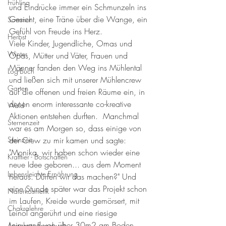
Frühling
und Eindrücke immer ein Schmunzeln ins 
Gesicht, eine Träne über die Wange, ein 
Sommer
Gefühl von Freude ins Herz. 
Herbst
Viele Kinder, Jugendliche, Omas und 
Winter
Opas, Mütter und Väter, Frauen und 
Männer fanden den Weg ins Mühlental 
Log-Buch
und ließen sich mit unserer Mühlencrew 
Garten
auf die offenen und freien Räume ein, in 
denen enorm interessante co-kreative 
Wald
Aktionen entstehen durften.  Manchmal 
Sternenzeit
war es am Morgen so, dass einige von 
Steinzeit
der Crew zu mir kamen und sagte: 
"Monika, wir haben schon wieder eine 
Krafttier - Botschaften
neue Idee geboren... aus dem Moment 
Lebensleichte Ernährung
heraus. Dürfen wir das machen?" Und 
eine Stunde später war das Projekt schon 
Naturkosmetik
im Laufen, Kreide wurde gemörsert, mit 
Chakralehre
Leinöl angerührt und eine riesige 
Leinwand von über 30m2 am Boden 
Angelart - Engelwelt