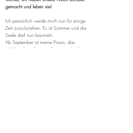
gemacht und leben sie!
Ich persönlich werde mich nun für einige 
Zeit zurückziehen. Es ist Sommer und die 
Seele darf nun baumeln. 
Ab September ist meine Praxis, das 
Mühlental in all seinen Facetten, der Kunst- 
und Werkladen, das Atelier, die 
Seminarräume und vieles mehr wieder 
geöffnet. 
Ich wünsche Euch von Herzen einen 
sonnigen, stimmigen und zauberhaften 
Sommer. voller Farben, Blüten und vielen 
Geschichte - sie sind es die uns nähren 
und Lust aufs pure Leben machen!
Herzlichst eure Monika