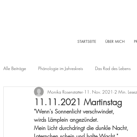
STARTSEITE
ÜBER MICH
P
Alle Beiträge
Phänologie im Jahreskreis
Das Rad des Lebens
Monika Rosenstatter
11. Nov. 2021
2 Min. Lesez
Sommer
Herbst
Winter
Log-Buch
Garten
11.11.2021 Martinstag
"Wenn's Sonnenlicht verschwindet, 
Lebensleichte Ernährung
Naturkosmetik
Chakralehre
wirds Lämplein angezündet.
Mein Licht durchdringt die dunkle Nacht, 
Laternchen schein und halte Wacht."