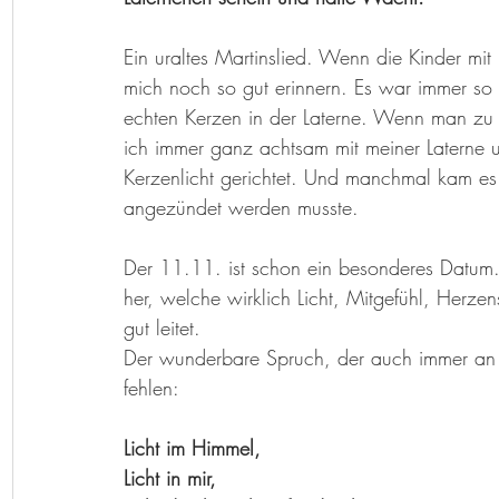
Herzenslieder
Bastelideen
Kunst-Hand-Werk
Rat d
Ein uraltes Martinslied. Wenn die Kinder mit
mich noch so gut erinnern. Es war immer so
Geschichtenkiste
Gedichte, Sprüche und Zitate
echten Kerzen in der Laterne. Wenn man zu 
ich immer ganz achtsam mit meiner Laterne 
Kerzenlicht gerichtet. Und manchmal kam es 
angezündet werden musste. 
Der 11.11. ist schon ein besonderes Datum. 
her, welche wirklich Licht, Mitgefühl, Herz
gut leitet. 
Der wunderbare Spruch, der auch immer an St.
fehlen: 
Licht im Himmel, 
Licht in mir, 