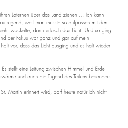
er 13 Großmütter
Adventkalender 2021
Hildegard von Bingen
 ihren Laternen über das Land ziehen ... Ich kann 
 aufregend, weil man musste so aufpassen mit den 
sehr wackelte, dann erlosch das Licht. Und so ging 
und der Fokus war ganz und gar auf mein 
halt vor, dass das Licht ausging und es halt wieder 
Es stellt eine Leitung zwischen Himmel und Erde 
enswärme und auch die Tugend des Teilens besonders 
 Martin erinnert wird, darf heute natürlich nicht 