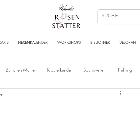
RAXIS
HEXENKALENDER
WORKSHOPS
BIBLIOTHEK
DELORAH
Zur alten Mühle
Kräuterkunde
Baumwelten
Frühling
eit
Wald
Sternenzeit
Steinzeit
Krafttier - Botschaften
Angelart - Engelwelt
Kabbalah
Kraft des Ortes
Musik