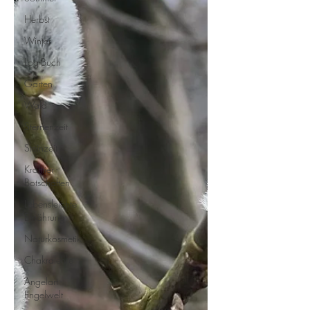
Herbst
Winter
Log-Buch
Garten
Wald
Sternenzeit
Steinzeit
Krafttier -
Botschaften
Lebensleichte
Ernährung
Naturkosmetik
Chakralehre
Angelart -
Engelwelt