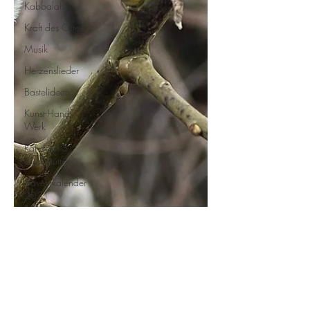
Kabbalah
Kraft des Ortes
Musik
Herzenslieder
Bastelideen
Kunst-Hand-
Werk
Rat der 13
Großmütter
Adventkalender
2021
Hildegard von
Bingen
Geschichtenkiste
Gedichte,
Sprüche und
Zitate