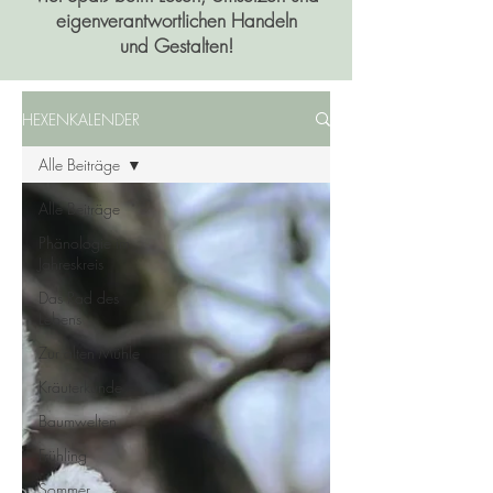
eigenverantwortlichen Handeln
und Gestalten!
HEXENKALENDER
Alle Beiträge
Alle Beiträge
Phänologie im
Jahreskreis
Das Rad des
Lebens
Zur alten Mühle
Kräuterkunde
Baumwelten
Frühling
Sommer