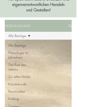
eigenverantwortlichen Handeln
und Gestalten!
HEXENKALENDER
Alle Beiträge
Alle Beiträge
Phänologie im
Jahreskreis
Das Rad des
Lebens
Zur alten Mühle
Kräuterkunde
Baumwelten
Frühling
Sommer