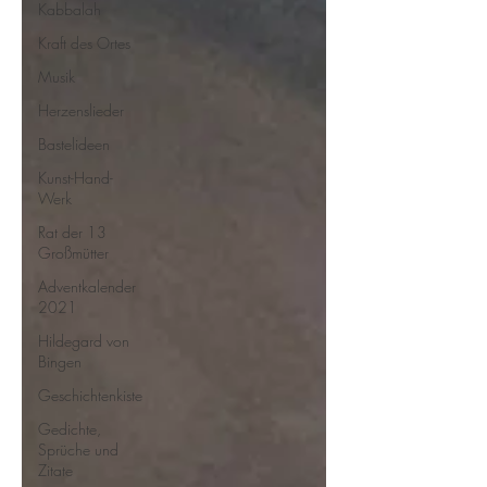
Kabbalah
Kraft des Ortes
Musik
Herzenslieder
Bastelideen
Kunst-Hand-
Werk
Rat der 13
Großmütter
Adventkalender
2021
Hildegard von
Bingen
Geschichtenkiste
Gedichte,
Sprüche und
Zitate