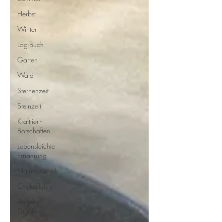
Herbst
Winter
Log-Buch
Garten
Wald
Sternenzeit
Steinzeit
Krafttier -
Botschaften
Lebensleichte
Ernährung
Naturkosmetik
Chakralehre
Angelart -
Engelwelt