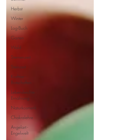
Herbst
Winter
Log-Buch
Garten
Wald
Sternenzeit
Steinzeit
Krafttier -
Botschaften
Lebensleichte
Ernährung
Naturkosmetik
Chakralehre
Angelart -
Engelwelt