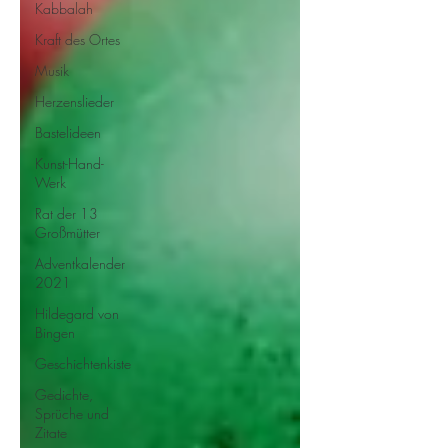
Kabbalah
Kraft des Ortes
Musik
Herzenslieder
Bastelideen
Kunst-Hand-
Werk
Rat der 13
Großmütter
Adventkalender
2021
Hildegard von
Bingen
Geschichtenkiste
Gedichte,
Sprüche und
Zitate