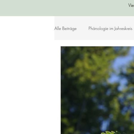
Vie
Alle Beiträge
Phänologie im Jahreskreis
Sommer
Herbst
Winter
Lebensleichte Ernährung
Naturko
Herzenslieder
Bastelideen
Geschichtenkiste
Gedichte, Sprü