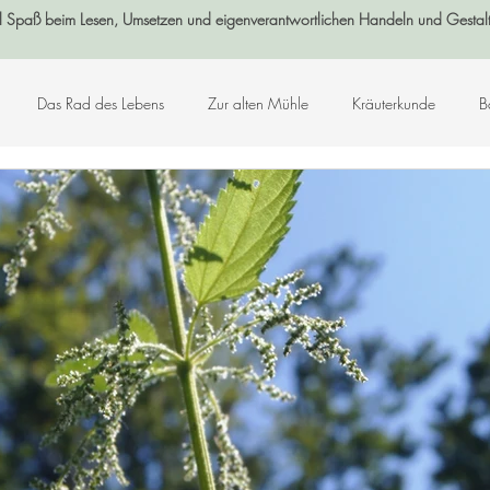
l Spaß beim Lesen, Umsetzen und eigenverantwortlichen Handeln und Gestal
Das Rad des Lebens
Zur alten Mühle
Kräuterkunde
B
Log-Buch
Garten
Wald
Sternenzeit
Steinzeit
smetik
Chakralehre
Angelart - Engelwelt
Kabbalah
K
Kunst-Hand-Werk
Rat der 13 Großmütter
Adventkalender 2021
che und Zitate