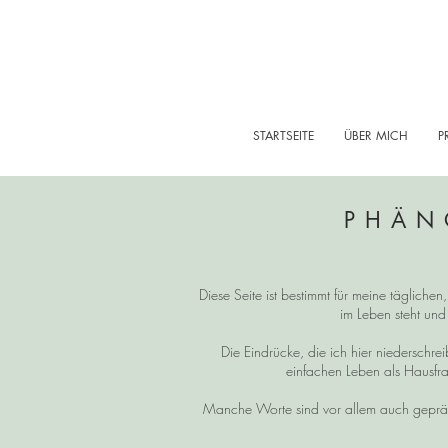
STARTSEITE
ÜBER MICH
P
PHÄN
Diese Seite ist bestimmt für meine tägliche
im Leben steht und
Die Eindrücke, die ich hier niedersch
einfachen Leben als Hausfra
Manche Worte sind vor allem auch gepräg