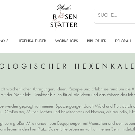
RAXIS
HEXENKALENDER
WORKSHOPS
BIBLIOTHEK
DELORAH
OLOGISCHER HEXENKAL
n, oft wöchentlichen Anregungen, Ideen, Rezepte und Erlebnisse rund um die Ar
 mit der Natur lebt. Dankbar bin ich für all die Ideen und das Wissen das ic
reibe werden geprägt von meinen Spaziergängen durch Wald und Flur, durch 
u, Großmutter, Mutter, Tochter und Enkeltochter und Ehefrau, als Freundin, Na
t vom großen Miteinander, von Begegnungen mit Menschen und dem Leben im
am Leben finden hier Platz. Das erfüllte Leben im vollkommenen Sein - im Jetzt!