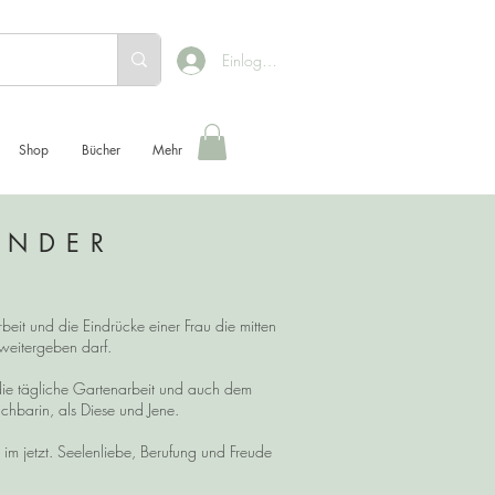
Einloggen
Shop
Bücher
Mehr
ENDER
beit und die Eindrücke einer Frau die mitten
h weitergeben darf.
die tägliche Gartenarbeit und auch dem
chbarin, als Diese und Jene.
 jetzt. Seelenliebe, Berufung und Freude