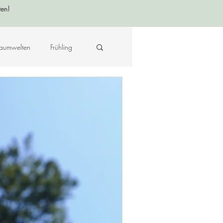
ten!
aumwelten
Frühling
Krafttier - Botschaften
raft des Ortes
Musik
Hildegard von Bingen