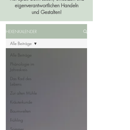
eigenverantwortlichen Handeln
und Gestalten!
HEXENKALENDER
Alle Beiträge
Alle Beiträge
Phänologie im
Jahreskreis
Das Rad des
Lebens
Zur alten Mühle
Kräuterkunde
Baumwelten
Frühling
Sommer