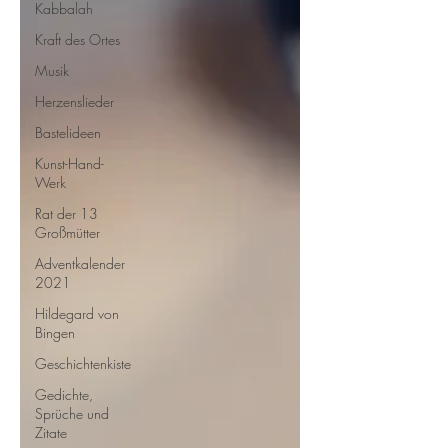
Kabbalah
Kraft des Ortes
Musik
Herzenslieder
Bastelideen
Kunst-Hand-
Werk
Rat der 13
Großmütter
Adventkalender
2021
Hildegard von
Bingen
Geschichtenkiste
Gedichte,
Sprüche und
Zitate