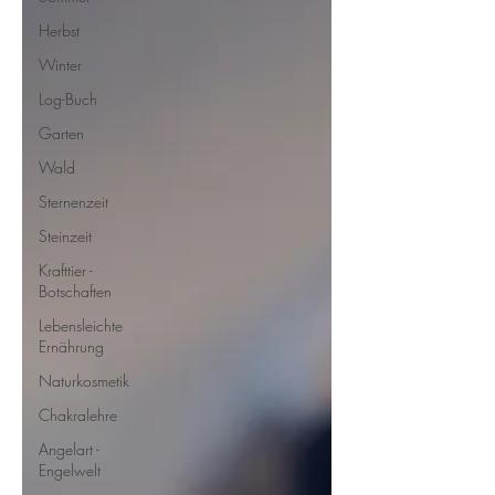
Herbst
Winter
Log-Buch
Garten
Wald
Sternenzeit
Steinzeit
Krafttier -
Botschaften
Lebensleichte
Ernährung
Naturkosmetik
Chakralehre
Angelart -
Engelwelt