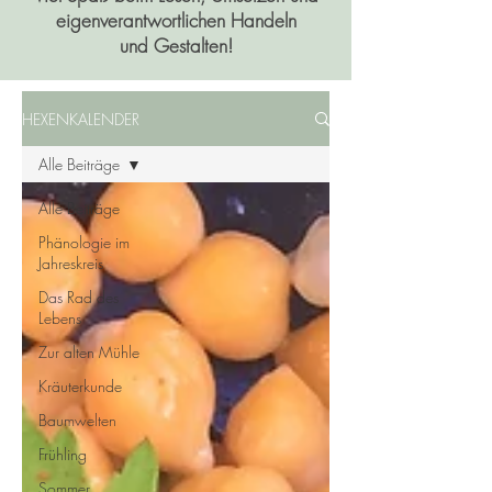
eigenverantwortlichen Handeln
und Gestalten!
HEXENKALENDER
Alle Beiträge
Alle Beiträge
Phänologie im
Jahreskreis
Das Rad des
Lebens
Zur alten Mühle
Kräuterkunde
Baumwelten
Frühling
Sommer