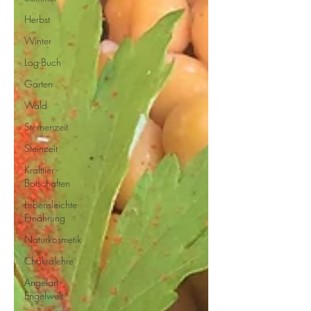
Herbst
Winter
Log-Buch
Garten
Wald
Sternenzeit
Steinzeit
Krafttier -
Botschaften
Lebensleichte
Ernährung
Naturkosmetik
Chakralehre
Angelart -
Engelwelt