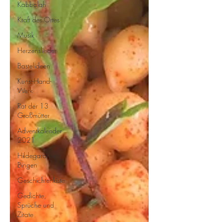
Kabbalah
Kraft des Ortes
Musik
Herzenslieder
Bastelideen
Kunst-Hand-
Werk
Rat der 13
Großmütter
Adventkalender
2021
Hildegard von
Bingen
Geschichtenkiste
Gedichte,
Sprüche und
Zitate