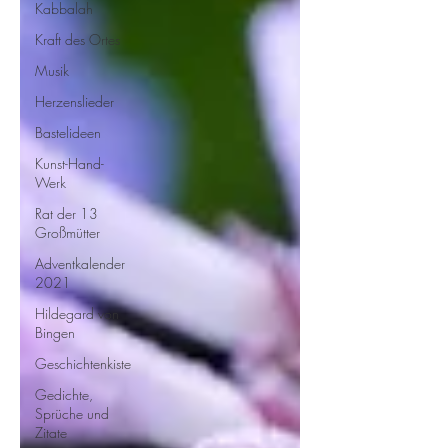
Kabbalah
Kraft des Ortes
Musik
Herzenslieder
Bastelideen
Kunst-Hand-
Werk
Rat der 13
Großmütter
Adventkalender
2021
Hildegard von
Bingen
Geschichtenkiste
Gedichte,
Sprüche und
Zitate