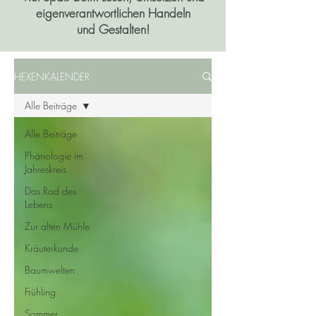
eigenverantwortlichen Handeln
und Gestalten!
HEXENKALENDER
Alle Beiträge
Alle Beiträge
Phänologie im
Jahreskreis
Das Rad des
Lebens
Zur alten Mühle
Kräuterkunde
Baumwelten
Frühling
Sommer