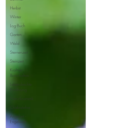
Herbst
Winter
Log-Buch
Garten
Wald
Sternenzeit
Steinzeit
Krafttier -
Botschaften
Lebensleichte
Ernährung
Naturkosmetik
Chakralehre
Angelart -
Engelwelt