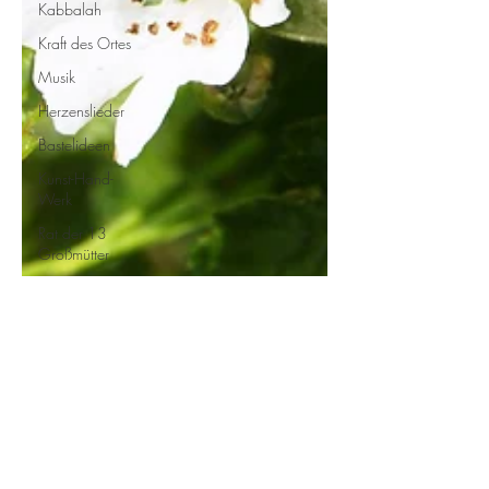
Kabbalah
Kraft des Ortes
Musik
Herzenslieder
Bastelideen
Kunst-Hand-
Werk
Rat der 13
Großmütter
Adventkalender
2021
Hildegard von
Bingen
Geschichtenkiste
Gedichte,
Sprüche und
Zitate