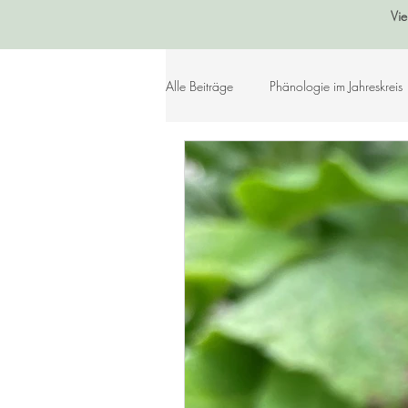
Vie
Alle Beiträge
Phänologie im Jahreskreis
Sommer
Herbst
Winter
Lebensleichte Ernährung
Naturko
Herzenslieder
Bastelideen
Geschichtenkiste
Gedichte, Sprü