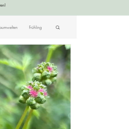
ten!
aumwelten
Frühling
Krafttier - Botschaften
raft des Ortes
Musik
Hildegard von Bingen