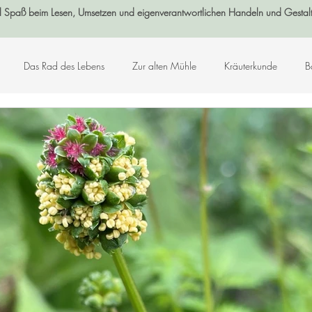
l Spaß beim Lesen, Umsetzen und eigenverantwortlichen Handeln und Gestal
Das Rad des Lebens
Zur alten Mühle
Kräuterkunde
B
Log-Buch
Garten
Wald
Sternenzeit
Steinzeit
smetik
Chakralehre
Angelart - Engelwelt
Kabbalah
K
Kunst-Hand-Werk
Rat der 13 Großmütter
Adventkalender 2021
che und Zitate