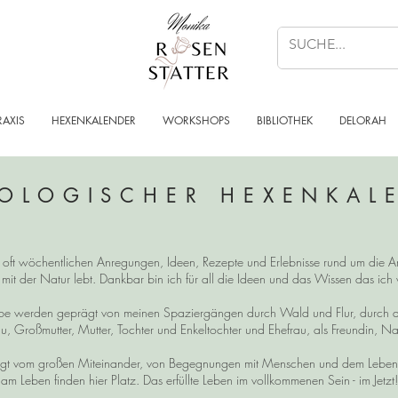
RAXIS
HEXENKALENDER
WORKSHOPS
BIBLIOTHEK
DELORAH
OLOGISCHER HEXENKAL
n, oft wöchentlichen Anregungen, Ideen, Rezepte und Erlebnisse rund um die Ar
 mit der Natur lebt. Dankbar bin ich für all die Ideen und das Wissen das ic
reibe werden geprägt von meinen Spaziergängen durch Wald und Flur, durch 
u, Großmutter, Mutter, Tochter und Enkeltochter und Ehefrau, als Freundin, Na
t vom großen Miteinander, von Begegnungen mit Menschen und dem Leben im
am Leben finden hier Platz. Das erfüllte Leben im vollkommenen Sein - im Jetzt!