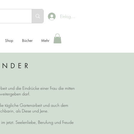
Einloggen
Shop
Bücher
Mehr
ENDER
beit und die Eindrücke einer Frau die mitten
h weitergeben darf.
die tägliche Gartenarbeit und auch dem
chbarin, als Diese und Jene.
 jetzt. Seelenliebe, Berufung und Freude