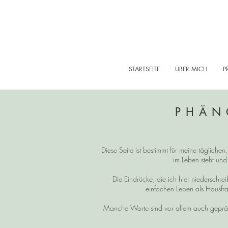
STARTSEITE
ÜBER MICH
P
PHÄN
Diese Seite ist bestimmt für meine tägliche
im Leben steht und
Die Eindrücke, die ich hier niedersch
einfachen Leben als Hausfra
Manche Worte sind vor allem auch gepräg