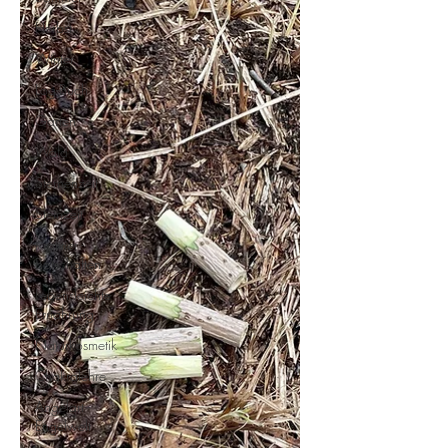
Herbst
Winter
Log-Buch
Garten
Wald
Sternenzeit
Steinzeit
Krafttier -
Botschaften
Lebensleichte
Ernährung
Naturkosmetik
Chakralehre
Angelart -
Engelwelt