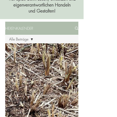
eigenverantwortlichen Handeln
und Gestalten!
HEXENKALENDER
Alle Beiträge
Alle Beiträge
Phänologie im
Jahreskreis
Das Rad des
Lebens
Zur alten Mühle
Kräuterkunde
Baumwelten
Frühling
Sommer