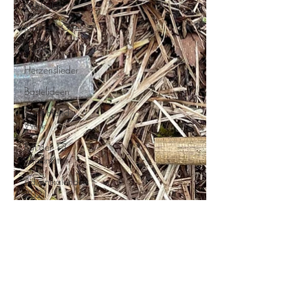
Kabbalah
Kraft des Ortes
Musik
Herzenslieder
Bastelideen
Kunst-Hand-
Werk
Rat der 13
Großmütter
Adventkalender
2021
Hildegard von
Bingen
Geschichtenkiste
Gedichte,
Sprüche und
Zitate