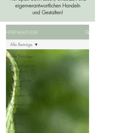
eigenverantwortlichen Handeln
und Gestalten!
HEXENKALENDER
Alle Beiträge
Alle Beiträge
Phänologie im
Jahreskreis
Das Rad des
Lebens
Zur alten Mühle
Kräuterkunde
Baumwelten
Frühling
Sommer