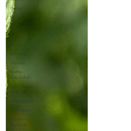
Herbst
Winter
Log-Buch
Garten
Wald
Sternenzeit
Steinzeit
Krafttier -
Botschaften
Lebensleichte
Ernährung
Naturkosmetik
Chakralehre
Angelart -
Engelwelt