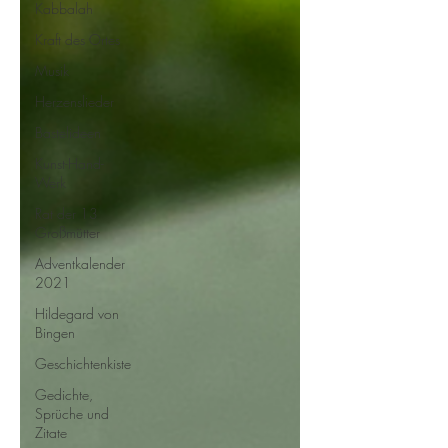
Kabbalah
Kraft des Ortes
Musik
Herzenslieder
Bastelideen
Kunst-Hand-
Werk
Rat der 13
Großmütter
Adventkalender
2021
Hildegard von
Bingen
Geschichtenkiste
Gedichte,
Sprüche und
Zitate