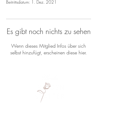
Beitrittsdatum: 1. Dez. 2021
Es gibt noch nichts zu sehen
Wenn dieses Mitglied Infos über sich
selbst hinzufügt, erscheinen diese hier.
Monika Rosenstatter
Hennergraben 4
5143 Feldkirchen bei Mattighofen
+43 664 4026033