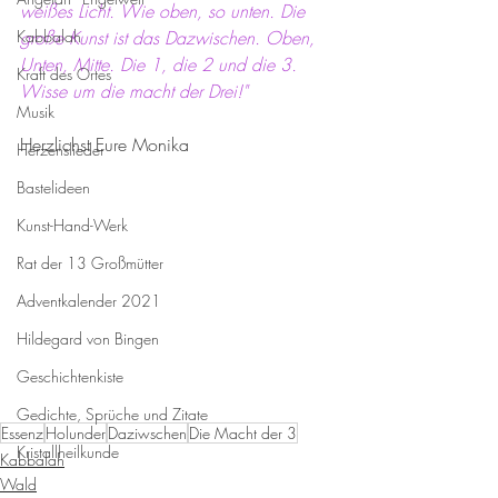
weißes Licht. Wie oben, so unten. Die 
Kabbalah
große Kunst ist das Dazwischen. Oben, 
Unten, Mitte. Die 1, die 2 und die 3. 
Kraft des Ortes
Wisse um die macht der Drei!"
Musik
Herzlichst Eure Monika 
Herzenslieder
Bastelideen
Kunst-Hand-Werk
Rat der 13 Großmütter
Adventkalender 2021
Hildegard von Bingen
Geschichtenkiste
Gedichte, Sprüche und Zitate
Essenz
Holunder
Daziwschen
Die Macht der 3
Kristallheilkunde
Kabbalah
Wald