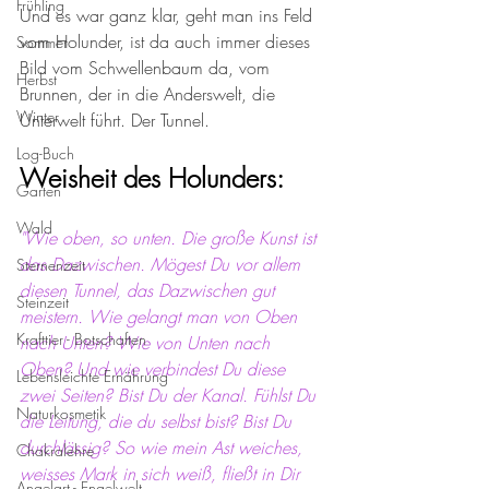
Frühling
Und es war ganz klar, geht man ins Feld 
vom Holunder, ist da auch immer dieses 
Sommer
Bild vom Schwellenbaum da, vom 
Herbst
Brunnen, der in die Anderswelt, die 
Winter
Unterwelt führt. Der Tunnel. 
Log-Buch
Weisheit des Holunders:
Garten
Wald
"Wie oben, so unten. Die große Kunst ist 
das Dazwischen. Mögest Du vor allem 
Sternenzeit
diesen Tunnel, das Dazwischen gut 
Steinzeit
meistern. Wie gelangt man von Oben 
Krafttier - Botschaften
nach Unten? Wie von Unten nach 
Oben? Und wie verbindest Du diese 
Lebensleichte Ernährung
zwei Seiten? Bist Du der Kanal. Fühlst Du 
Naturkosmetik
die Leitung, die du selbst bist? Bist Du 
durchlässig? So wie mein Ast weiches, 
Chakralehre
weisses Mark in sich weiß, fließt in Dir 
Angelart - Engelwelt