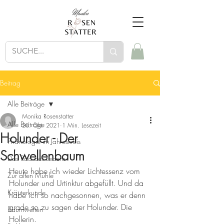
Beitrag
Alle Beiträge
Monika Rosenstatter
Alle Beiträge
20. Okt. 2021
1 Min. Lesezeit
Holunder - Der
Phänologie im Jahreskreis
Schwellenbaum
Das Rad des Lebens
Heute habe ich wieder Lichtessenz vom 
Zur alten Mühle
Holunder und Urtinktur abgefüllt. Und da 
Kräuterkunde
habe ich so nachgesonnen, was er denn 
grade so zu sagen der Holunder. Die 
Baumwelten
Hollerin. 