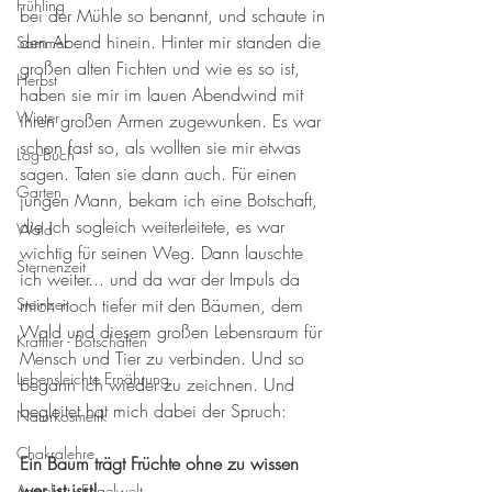
Frühling
bei der Mühle so benannt, und schaute in 
den Abend hinein. Hinter mir standen die 
Sommer
großen alten Fichten und wie es so ist, 
Herbst
haben sie mir im lauen Abendwind mit 
Winter
ihren großen Armen zugewunken. Es war 
schon fast so, als wollten sie mir etwas 
Log-Buch
sagen. Taten sie dann auch. Für einen 
Garten
jungen Mann, bekam ich eine Botschaft, 
die ich sogleich weiterleitete, es war 
Wald
wichtig für seinen Weg. Dann lauschte 
Sternenzeit
ich weiter... und da war der Impuls da 
Steinzeit
mich noch tiefer mit den Bäumen, dem 
Wald und diesem großen Lebensraum für 
Krafttier - Botschaften
Mensch und Tier zu verbinden. Und so 
Lebensleichte Ernährung
begann ich wieder zu zeichnen. Und 
begleitet hat mich dabei der Spruch: 
Naturkosmetik
Chakralehre
Ein Baum trägt Früchte ohne zu wissen 
wer ist isst!
Angelart - Engelwelt