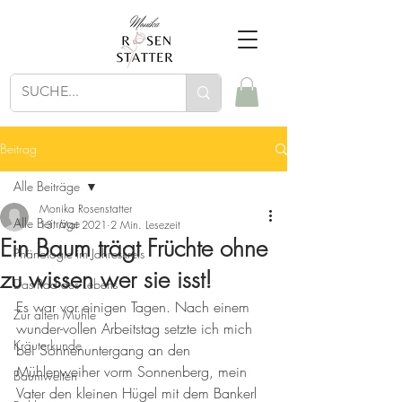
Beitrag
Alle Beiträge
Monika Rosenstatter
Alle Beiträge
13. Mai 2021
2 Min. Lesezeit
Ein Baum trägt Früchte ohne
Phänologie im Jahreskreis
zu wissen wer sie isst!
Das Rad des Lebens
Es war vor einigen Tagen. Nach einem 
Zur alten Mühle
wunder-vollen Arbeitstag setzte ich mich 
Kräuterkunde
bei Sonnenuntergang an den 
Mühlenweiher vorm Sonnenberg, mein 
Baumwelten
Vater den kleinen Hügel mit dem Bankerl 