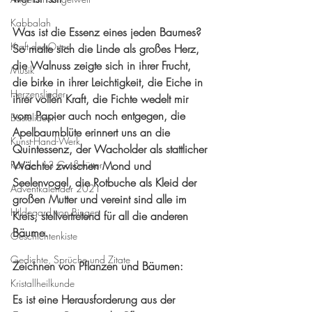
Kabbalah
Was ist die Essenz eines jeden Baumes? 
Kraft des Ortes
So malte sich die Linde als großes Herz, 
die Walnuss zeigte sich in ihrer Frucht, 
Musik
die birke in ihrer Leichtigkeit, die Eiche in 
Herzenslieder
ihrer vollen Kraft, die Fichte wedelt mir 
vom Papier auch noch entgegen, die 
Bastelideen
Apelbaumblüte erinnert uns an die 
Kunst-Hand-Werk
Quintessenz, der Wacholder als stattlicher 
Rat der 13 Großmütter
Wächter zwischen Mond und 
Seelenvogel, die Rotbuche als Kleid der 
Adventkalender 2021
großen Mutter und vereint sind alle im 
Hildegard von Bingen
Kreis, stellvertretend für all die anderen 
Bäume. 
Geschichtenkiste
Gedichte, Sprüche und Zitate
Zeichnen von Pflanzen und Bäumen: 
Kristallheilkunde
Es ist eine Herausforderung aus der 