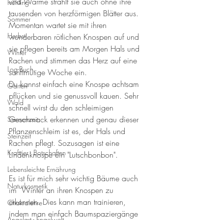
und Wärme strahlt sie auch ohne ihre 
Frühling
tausenden von herzförmigen Blätter aus. 
Sommer
Momentan wartet sie mit ihren 
Herbst
wunderbaren rötlichen Knospen auf und 
sie pflegen bereits am Morgen Hals und 
Winter
Rachen und stimmen das Herz auf eine 
Log-Buch
sanftmütige Woche ein. 
Du kannst einfach eine Knospe achtsam 
Garten
pflücken und sie genussvoll kauen. Sehr 
Wald
schnell wirst du den schleimigen 
Geschmack erkennen und genau dieser 
Sternenzeit
Pflanzenschleim ist es, der Hals und 
Steinzeit
Rachen pflegt. Sozusagen ist eine 
Krafttier - Botschaften
Lindenknospe ein "Lutschbonbon". 
Lebensleichte Ernährung
Es ist für mich sehr wichtig Bäume auch 
Naturkosmetik
im  Winter an ihren Knospen zu 
erkennen. Dies kann man trainieren, 
Chakralehre
indem man einfach Baumspaziergänge 
Angelart - Engelwelt