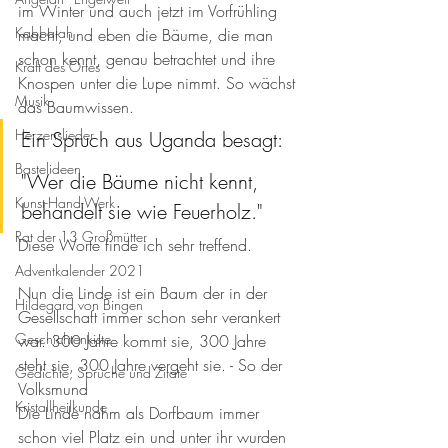
im Winter und auch jetzt im Vorfrühling 
Kabbalah
macht, und eben die Bäume, die man 
schon kennt, genau betrachtet und ihre 
Kraft des Ortes
Knospen unter die Lupe nimmt. So wächst 
Musik
das Baumwissen. 
Herzenslieder
Ein Spruch aus Uganda besagt: 
Bastelideen
"Wer die Bäume nicht kennt, 
Kunst-Hand-Werk
behandelt sie wie Feuerholz."
Rat der 13 Großmütter
Diese Worte finde ich sehr treffend. 
Adventkalender 2021
Nun die Linde ist ein Baum der in der 
Hildegard von Bingen
Gesellschaft immer schon sehr verankert 
Geschichtenkiste
war. 300 Jahre kommt sie, 300 Jahre 
steht sie, 300 Jahre vergeht sie. - So der 
Gedichte, Sprüche und Zitate
Volksmund
Kristallheilkunde
Die Linde nahm als Dorfbaum immer 
schon viel Platz ein und unter ihr wurden 