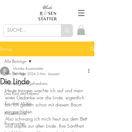
Beitrag
Alle Beiträge
Monika Rosenstatter
Alle Beiträge
26. Feb. 2024
3 Min. Lesezeit
Die Linde
Phänologie im Jahreskreis
Heute morgen wachte ich auf und mein 
Das Rad des Lebens
erster Gedanke war die Linde. eigentlich 
Zur alten Mühle
bin ich gestern schon mit diesem Baum 
eingeschlafen. 
Kräuterkunde
Also schwang ich mich heut aus dem Bett 
Baumwelten
und stapfte zur alten Linde. Ihre Sanftheit 