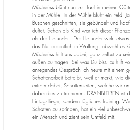
Herzenslieder
Bastelideen
Kunst-Hand-Werk
Rat d
Mädesüss blüht nun zu Hauf in meinen Gärt
in der Mühle. In der Mühle blüht ein Feld. Ja
Buschen geschnitten, sie gebündelt und ko
Geschichtenkiste
Gedichte, Sprüche und Zitate
duftet. Schon als Kind war ich dieser Pflanze
als der Holunder.  Der Holunder wirkt etwas 
das Blut ordentlich in Wallung, obwohl es küh
Mädesüss hilft uns dabei, ganz selbst zu se
außen zu tragen. Sei was Du bist. Es hilft v
anregendes Gespräch ich heute mit einem g
Schattenarbeit betreibt, weil er merkt, wie d
extrem dabei, Schattenseiten, welche wir an 
dabei dies zu trainieren. DRANBLEIBEN ist d
Eintagsfliege, sondern tägliches Training. We
Schatten zu springen, hat ein viel unbeschwer
ein Mensch und zieht sein Umfeld mit. 