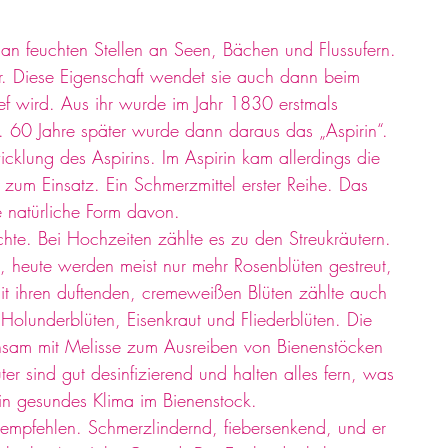
n feuchten Stellen an Seen, Bächen und Flussufern. 
r. Diese Eigenschaft wendet sie auch dann beim 
f wird. Aus ihr wurde im Jahr 1830 erstmals 
. 60 Jahre später wurde dann daraus das „Aspirin“. 
cklung des Aspirins. Im Aspirin kam allerdings die 
re zum Einsatz. Ein Schmerzmittel erster Reihe. Das 
 natürliche Form davon. 
te. Bei Hochzeiten zählte es zu den Streukräutern. 
n, heute werden meist nur mehr Rosenblüten gestreut, 
t ihren duftenden, cremeweißen Blüten zählte auch 
olunderblüten, Eisenkraut und Fliederblüten. Die 
am mit Melisse zum Ausreiben von Bienenstöcken 
er sind gut desinfizierend und halten alles fern, was 
ein gesundes Klima im Bienenstock. 
u empfehlen. Schmerzlindernd, fiebersenkend, und er 