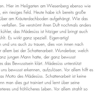
er 13 Großmütter
Adventkalender 2021
Hildegard von Bingen
en. Hier im Heilgarten am Wiesenberg ebenso wie 
, ein riesiges Feld. Heute habe ich bereits große 
pfüber am Kräuterdachboden aufgehängt. Wie das 
 verfallen. Sie verströmt ihren Duft nochmals anders 
kühler, das Mädesüss ist hitziger und bringt auch 
lt. Es wirkt ganz speziell. Eigen-artig!
in und uns auch zu trauen, dies von innen nach 
or allem bei der Schattenarbeit. Wunderbar, welch 
anz jungen Mann hatte, der ganz bewusst 
ies das Bewusstsein klärt. Mädesüss unterstützt 
uns bewusst erkennen, aufzulösen. Vor allem hilft es 
as Motto des Mädesüss. Schattenarbeit ist keine 
nn man dies gut trainiert und lernt über seine 
teres und fröhlicheres Leben. Vor allem strahlt so 