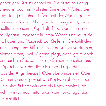
igenartigen Duft zu entlocken. Sie duftet so richtig 
ischend ist auch im wahrsten Sinne des Wortes, denn 
Sie steht ja mit ihren Füßen, mit der Wurzel gern an 
ieber in der Sonne. Also geradezu umgekehrt, wie es 
ollte es so sein: „Kopf kalt, Füße warm, hält den 
e Signatur umgekehrt in ihrem Wesen und so ist sie 
z haben und Mädesüß zur Stelle ist. Sie kühlt den 
 uns einengt und hilft uns unseren Duft zu verströmen, 
platzen droht, weil Migräne plagt, dann greife doch 
lem auch im Spätsommer die Samen, sie sehen aus 
te Sprache, welche diese Pflanze da spricht. Diese 
us der Angst heraus? Oder überwinde sie? Oder 
n Samen werden gekaut wie Kopfwehtabletten, oder 
n. Sie sind äußerst wirksam als Kopfwehmittel, als 
ührt wirken noch intensiver  - ein hervorragendes 
hmerzmittel.