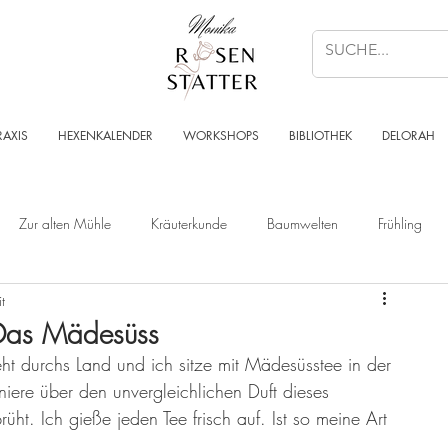
RAXIS
HEXENKALENDER
WORKSHOPS
BIBLIOTHEK
DELORAH
Zur alten Mühle
Kräuterkunde
Baumwelten
Frühling
t
Wald
Sternenzeit
Steinzeit
Krafttier - Botschaften
 Das Mädesüss
 durchs Land und ich sitze mit Mädesüsstee in der 
Angelart - Engelwelt
Kabbalah
Kraft des Ortes
Musik
iere über den unvergleichlichen Duft dieses 
üht. Ich gieße jeden Tee frisch auf. Ist so meine Art 