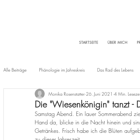
STARTSEITE
ÜBER MICH
P
Alle Beiträge
Phänologie im Jahreskreis
Das Rad des Lebens
Monika Rosenstatter
26. Juni 2021
4 Min. Lesezei
Sommer
Herbst
Winter
Log-Buch
Garten
Die "Wiesenkönigin" tanzt -
Samstag Abend. Ein lauer Sommerabend zieht
Lebensleichte Ernährung
Naturkosmetik
Chakralehre
Hand da, blicke in die Nacht hinein und sinn
Getränkes. Frisch habe ich die Blüten aufgebr
zu dieser Jahreszeit. 