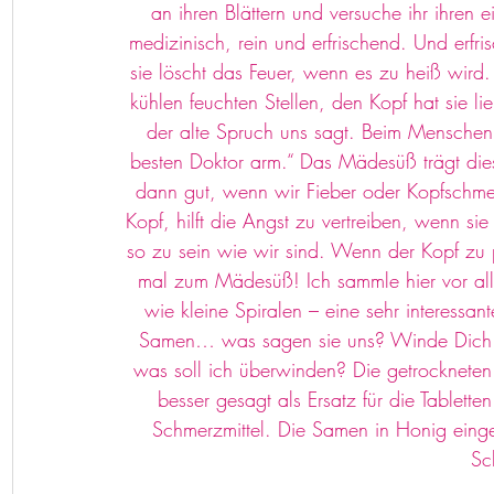
an ihren Blättern und versuche ihr ihren e
medizinisch, rein und erfrischend. Und erfr
sie löscht das Feuer, wenn es zu heiß wird. 
kühlen feuchten Stellen, den Kopf hat sie l
der alte Spruch uns sagt. Beim Menschen s
besten Doktor arm.“ Das Mädesüß trägt dies
dann gut, wenn wir Fieber oder Kopfschmer
Kopf, hilft die Angst zu vertreiben, wenn sie
so zu sein wie wir sind. Wenn der Kopf zu 
mal zum Mädesüß! Ich sammle hier vor al
wie kleine Spiralen – eine sehr interessan
Samen… was sagen sie uns? Winde Dich a
was soll ich überwinden? Die getrocknete
besser gesagt als Ersatz für die Tablette
Schmerzmittel. Die Samen in Honig einger
Sc