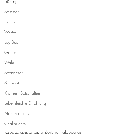
Frühling
Sommer
Herbst
Winter
Log-Buch
Garten
Wald
Sternenzeit
Steinzeit
Krafttier - Botschaften
Lebensleichte Ernährung
Naturkosmetik
Chakralehre
Es war einmal eine Zeit, ich glaube es 
Angelart - Engelwelt