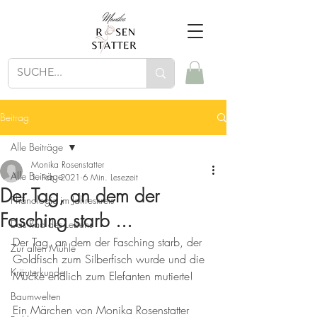
Beitrag
Alle Beiträge
Monika Rosenstatter
Alle Beiträge
1. Feb. 2021
6 Min. Lesezeit
Der Tag, an dem der
Phänologie im Jahreskreis
Fasching starb ...
Das Rad des Lebens
Der Tag, an dem der Fasching starb, der 
Zur alten Mühle
Goldfisch zum Silberfisch wurde und die 
Kräuterkunde
Mücke endlich zum Elefanten mutierte!
Baumwelten
Ein Märchen von Monika Rosenstatter