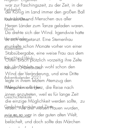
war zur Faschingszeit, zu der Zeit, in der 
Kabbalah
der König im Land immer den großen Ball 
ausrichtete und Menschen aus aller 
Kraft des Ortes
Herren Länder zum Tanze geladen waren. 
Musik
Da drehte sich der Wind. Irgendwie hatte 
Herzenslieder
es sich ausgetanzt. Eine Sternenfrau 
munkelte schon Monate vorher von einer 
Bastelideen
Stabsübergabe, eine weise Frau aus dem 
Kunst-Hand-Werk
Osten brach plötzlich vorzeitig ihre Zelte 
ab, ihr Näslein roch wohl schon den 
Rat der 13 Großmütter
Wind der Veränderung, und eine Dritte 
Adventkalender 2021
legte in ihrem letztem Atemzug den 
Menschen ans Herz, die Reise nach 
Hildegard von Bingen
innen anzutreten, weil es für lange Zeit 
Geschichtenkiste
die einzige Möglichkeit werden sollte,  zu 
Gedichte, Sprüche und Zitate
reisen. Alle drei weisen Frauen wurden, 
wie es so war in der guten alten Welt, 
Kristallheilkunde
belächelt, und doch sollte das Märchen 