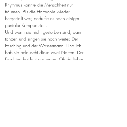
Rhythmus konnte die Menschheit nur 
träumen. Bis die Harmonie wieder 
hergestellt war, bedurfte es noch einiger 
genialer Komponisten.
Und wenn sie nicht gestorben sind, dann 
tanzen und singen sie noch weiter. Der 
Fasching und der Wassermann. Und ich 
hab sie belauscht diese zwei Narren. Der 
Fasching hat laut gesungen: Oh du lieber 
Augustin!... und der Wassermann hat ihn 
auf seiner Zauberflöte begleitet. Und der 
Fasching sprach zum Wassermann: "Wer 
mit einem Augenzwinkern stirbt, lebt 
länger als gedacht!"
Kleingedrucktes:
Wolfgang Amadeus war im Zeichen des 