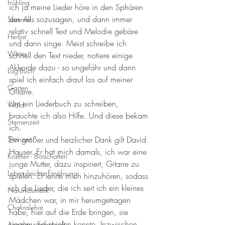
Frühling
ich ja meine Lieder höre in den Sphären 
des Alls sozusagen, und dann immer 
Sommer
relativ schnell Text und Melodie gebäre 
Herbst
und dann singe. Meist schreibe ich 
Winter
schnell den Text nieder, notiere einige 
Akkorde dazu - so ungefähr und dann 
Log-Buch
spiel ich einfach drauf los auf meiner 
Garten
Gitarre. 
Um ein Liederbuch zu schreiben, 
Wald
brauchte ich also Hilfe. Und diese bekam 
Sternenzeit
ich. 
Steinzeit
Ein großer und herzlicher Dank gilt David 
Hauser. Er hat mich damals, ich war eine 
Krafttier - Botschaften
junge Mutter, dazu inspiriert, Gitarre zu 
Lebensleichte Ernährung
spielen. Er lehrte mich hinzuhören, sodass 
ich die Lieder, die ich seit ich ein kleines 
Naturkosmetik
Mädchen war, in mir herumgetragen 
Chakralehre
habe, hier auf die Erde bringen, sie 
singen und spielen konnte. Inzwischen 
Angelart - Engelwelt