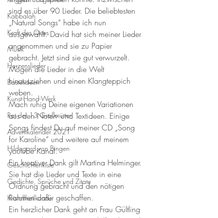
sind es über 90 Lieder. Die beliebtesten 
Kabbalah
„Natural Songs“ habe ich nun 
Kraft des Ortes
ausgewählt. David hat sich meiner Lieder 
angenommen und sie zu Papier 
Musik
gebracht. Jetzt sind sie gut verwurzelt. 
Herzenslieder
Mögen die Lieder in die Welt 
hinausziehen und einen Klangteppich 
Bastelideen
weben. 
Kunst-Hand-Werk
Mach ruhig Deine eigenen Variationen 
Rat der 13 Großmütter
aus den Noten- und Textideen. Einige 
Songs findest Du auf meiner CD „Song 
Adventkalender 2021
for Karoline“ und weitere auf meinem 
Hildegard von Bingen
youtube Kanal. 
Ein kreativer Dank gilt Martina Helminger. 
Geschichtenkiste
Sie hat die Lieder und Texte in eine 
Gedichte, Sprüche und Zitate
Ordnung gebracht und den nötigen 
Rahmen dafür geschaffen. 
Kristallheilkunde
Ein herzlicher Dank geht an Frau Gültling 