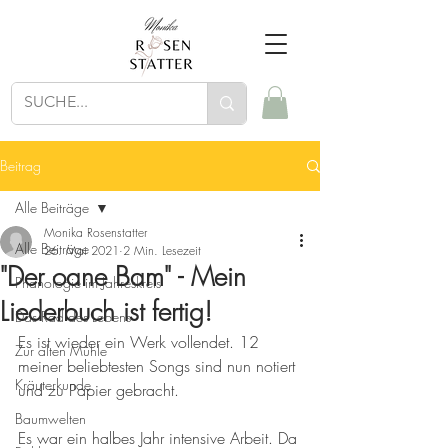
Beitrag
Alle Beiträge
Monika Rosenstatter
Alle Beiträge
26. Mai 2021
2 Min. Lesezeit
"Der oane Bam" - Mein
Phänologie im Jahreskreis
Liederbuch ist fertig!
Das Rad des Lebens
Es ist wieder ein Werk vollendet. 12 
Zur alten Mühle
meiner beliebtesten Songs sind nun notiert 
Kräuterkunde
und zu Papier gebracht. 
Baumwelten
Es war ein halbes Jahr intensive Arbeit. Da 