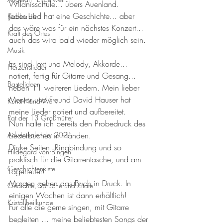
Wildnisschule... übers Auenland. 
Jedes Lied hat eine Geschichte... aber 
Kabbalah
das wäre was für ein nächstes Konzert... 
Kraft des Ortes
auch das wird bald wieder möglich sein. 
Musik
Es sind Text und Melody, Akkorde... 
Herzenslieder
notiert, fertig für Gitarre und Gesang... 
Bastelideen
neben 11 weiteren Liedern. Mein lieber 
Mentor und Freund David Hauser hat 
Kunst-Hand-Werk
meine Lieder notiert und aufbereitet. 
Rat der 13 Großmütter
Nun halte ich bereits den Probedruck des 
Adventkalender 2021
Liederbuches in Händen. 
Dicke Seiten, Ringbindung und so 
Hildegard von Bingen
praktisch für die Gitarrentasche, und am 
Geschichtenkiste
Lagerfeuer!
Morgen gehen das Buch in Druck. In 
Gedichte, Sprüche und Zitate
einigen Wochen ist dann erhältlich! 
Kristallheilkunde
Für alle die gerne singen, mit Gitarre 
begleiten ... meine beliebtesten Songs der 