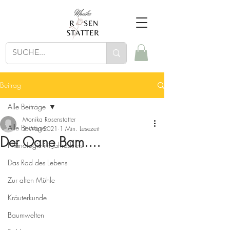
Beitrag
Alle Beiträge
Monika Rosenstatter
Alle Beiträge
3. Mai 2021
1 Min. Lesezeit
Der Oane Bam....
Phänologie im Jahreskreis
Das Rad des Lebens
Zur alten Mühle
Kräuterkunde
Baumwelten