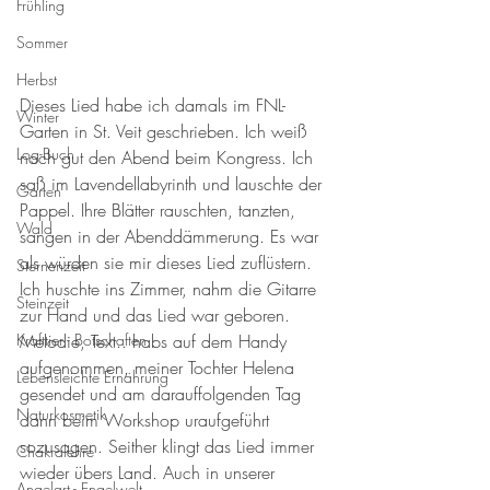
Frühling
Sommer
Herbst
Dieses Lied habe ich damals im FNL- 
Winter
Garten in St. Veit geschrieben. Ich weiß 
Log-Buch
noch gut den Abend beim Kongress. Ich 
saß im Lavendellabyrinth und lauschte der 
Garten
Pappel. Ihre Blätter rauschten, tanzten, 
Wald
sangen in der Abenddämmerung. Es war 
als würden sie mir dieses Lied zuflüstern. 
Sternenzeit
Ich huschte ins Zimmer, nahm die Gitarre 
Steinzeit
zur Hand und das Lied war geboren. 
Krafttier - Botschaften
Melodie, Text.. habs auf dem Handy 
aufgenommen, meiner Tochter Helena 
Lebensleichte Ernährung
gesendet und am darauffolgenden Tag 
Naturkosmetik
dann beim Workshop uraufgeführt 
sozusagen. Seither klingt das Lied immer 
Chakralehre
wieder übers Land. Auch in unserer 
Angelart - Engelwelt