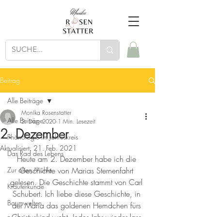
Beitrag
Alle Beiträge
Monika Rosenstatter
Alle Beiträge
2. Dez. 2020
1 Min. Lesezeit
2. Dezember
Phänologie im Jahreskreis
Aktualisiert:
21. Feb. 2021
Das Rad des Lebens
Heute am 2. Dezember habe ich die 
Zur alten Mühle
Geschichte von Marias Sternenfahrt 
gelesen. Die Geschichte stammt von Carl 
Kräuterkunde
Schubert. Ich liebe diese Geschichte, in 
Baumwelten
der Maria das goldenen Hemdchen fürs 