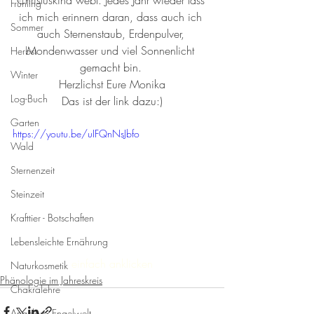
Christuskind webt. Jedes Jahr wieder lass 
Frühling
ich mich erinnern daran, dass auch ich 
Sommer
auch Sternenstaub, Erdenpulver, 
Mondenwasser und viel Sonnenlicht 
Herbst
gemacht bin. 
Winter
Herzlichst Eure Monika
Log-Buch
Das ist der link dazu:)
Garten
https://youtu.be/uIFQnNsJbfo
Wald
Sternenzeit
Steinzeit
Krafttier - Botschaften
Lebensleichte Ernährung
einfach anklicken
Naturkosmetik
Phänologie im Jahreskreis
Chakralehre
Angelart - Engelwelt